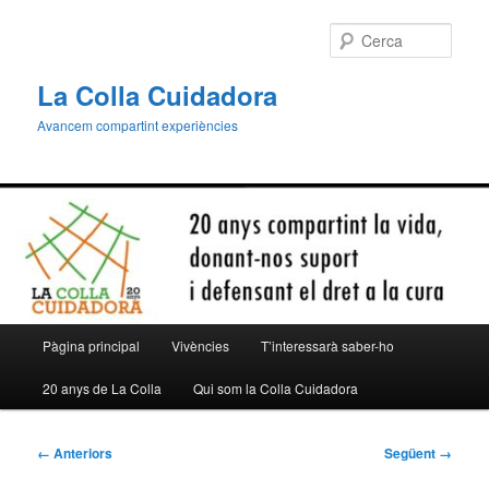
Aneu
al
Cerca
contingut
principal
La Colla Cuidadora
Avancem compartint experiències
Menú
Pàgina principal
Vivències
T’interessarà saber-ho
principal
20 anys de La Colla
Qui som la Colla Cuidadora
Navegació
← Anteriors
Següent →
de