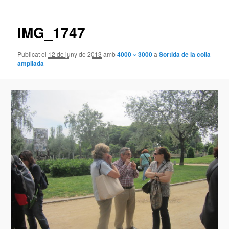
la
imatge
IMG_1747
Publicat el
12 de juny de 2013
amb
4000 × 3000
a
Sortida de la colla
ampliada