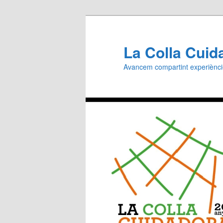
Aneu
al
contingut
La Colla Cuid
principal
Avancem compartint experiènc