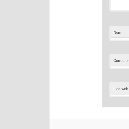
Nom
Correu el
Lloc web