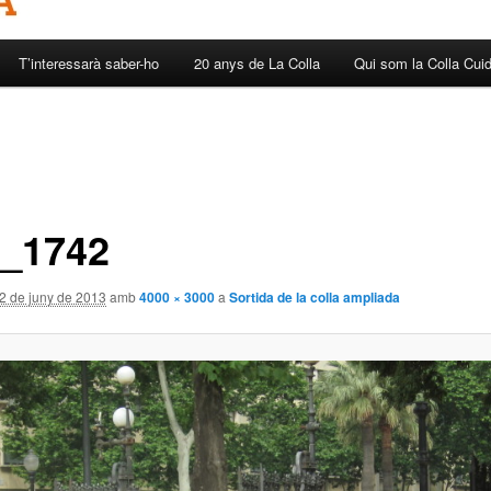
T’interessarà saber-ho
20 anys de La Colla
Qui som la Colla Cui
_1742
2 de juny de 2013
amb
4000 × 3000
a
Sortida de la colla ampliada