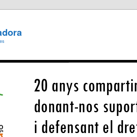
adora
ies