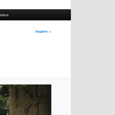
dadora
Següent →