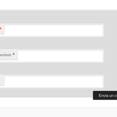
*
*
ectrònic