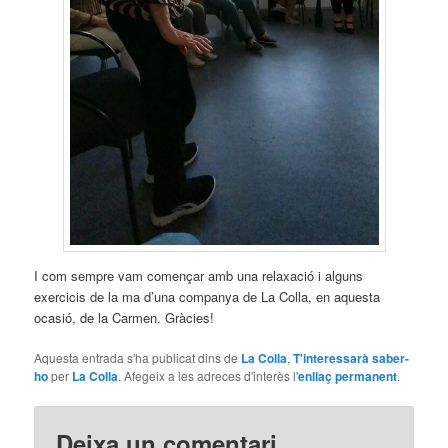
I com sempre vam començar amb una relaxació i alguns
exercicis de la ma d’una companya de La Colla, en aquesta
ocasió, de la Carmen. Gràcies!
Aquesta entrada s'ha publicat dins de
La Colla
,
T'interessarà saber-
ho
per
La Colla
. Afegeix a les adreces d'interès l'
enllaç permanent
.
Deixa un comentari