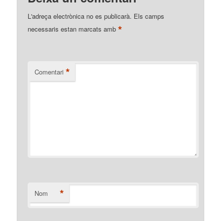
L'adreça electrònica no es publicarà.
Els camps
*
necessaris estan marcats amb
*
Comentari
*
Nom