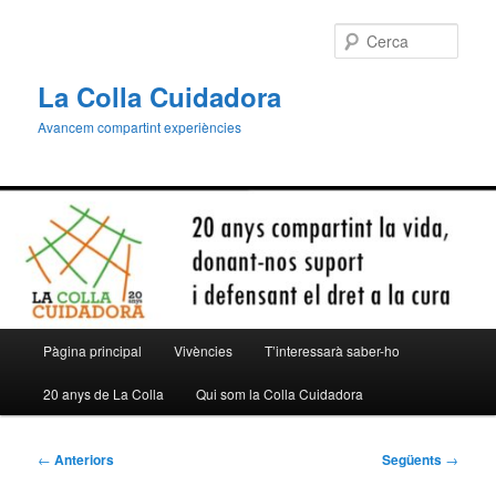
Aneu
al
Cerca
contingut
principal
La Colla Cuidadora
Avancem compartint experiències
Menú
Pàgina principal
Vivències
T’interessarà saber-ho
principal
20 anys de La Colla
Qui som la Colla Cuidadora
Navegació
←
Anteriors
Següents
→
per