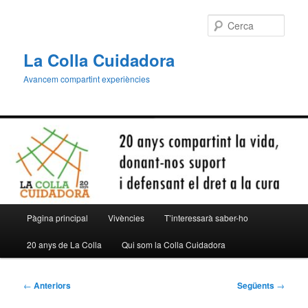
Aneu
al
Cerca
contingut
principal
La Colla Cuidadora
Avancem compartint experiències
Menú
Pàgina principal
Vivències
T’interessarà saber-ho
principal
20 anys de La Colla
Qui som la Colla Cuidadora
Navegació
←
Anteriors
Següents
→
per