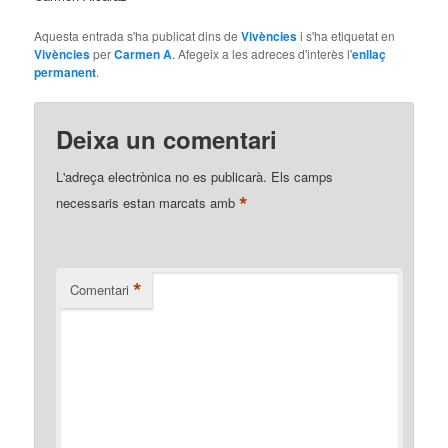
Aquesta entrada s'ha publicat dins de
Vivències
i s'ha etiquetat en
Vivències
per
Carmen A
. Afegeix a les adreces d'interès l'
enllaç
permanent
.
Deixa un comentari
L'adreça electrònica no es publicarà.
Els camps
*
necessaris estan marcats amb
*
Comentari