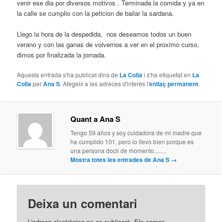
venir ese dia por diversos motivos . Terminada la comida y ya en
la calle se cumplio con la peticion de bailar la sardana.
Llego la hora de la despedida, nos deseamos todos un buen
verano y con las ganas de volvernos a ver en el proximo curso,
dimos por finalizada la jornada.
Aquesta entrada s'ha publicat dins de
La Colla
i s'ha etiquetat en
La
Colla
per
Ana S
. Afegeix a les adreces d'interès l'
enllaç permanent
.
Quant a Ana S
Tengo 59 años y soy cuidadora de mi madre que
ha cumplido 101, pero lo llevo bien porque es
una persona docil de momento........
Mostra totes les entrades de Ana S
→
Deixa un comentari
L'adreça electrònica no es publicarà.
Els camps