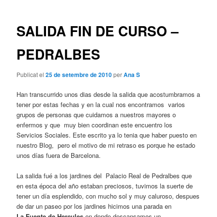
les
entrades
SALIDA FIN DE CURSO –
PEDRALBES
Publicat el
25 de setembre de 2010
per
Ana S
Han transcurrido unos dias desde la salida que acostumbramos a
tener por estas fechas y en la cual nos encontramos varios
grupos de personas que cuidamos a nuestros mayores o
enfermos y que muy bien coordinan este encuentro los
Servicios Sociales. Este escrito ya lo tenia que haber puesto en
nuestro Blog, pero el motivo de mi retraso es porque he estado
unos días fuera de Barcelona.
La salida fué a los jardines del Palacio Real de Pedralbes que
en esta época del año estaban preciosos, tuvimos la suerte de
tener un día esplendido, con mucho sol y muy caluroso, despues
de dar un paseo por los jardines hicimos una parada en
La
Fuente de Hercules
en donde descansamos un