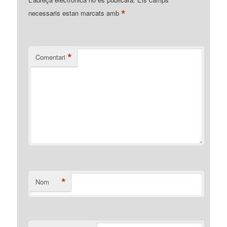
*
necessaris estan marcats amb
*
Comentari
*
Nom