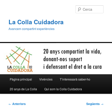
Aneu
al
Cerca
contingut
principal
La Colla Cuidadora
Avancem compartint experiències
Menú
Pàgina principal
Vivències
T’interessarà saber-ho
principal
20 anys de La Colla
Qui som la Colla Cuidadora
Navegació
←
Anteriors
Següents
→
per