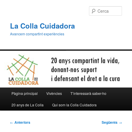
Aneu
al
Cerca
contingut
principal
La Colla Cuidadora
Avancem compartint experiències
Menú
Pàgina principal
Vivències
T’interessarà saber-ho
principal
20 anys de La Colla
Qui som la Colla Cuidadora
Navegació
←
Anteriors
Següents
→
per