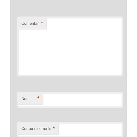
*
Comentari
*
Nom
*
Correu electrònic