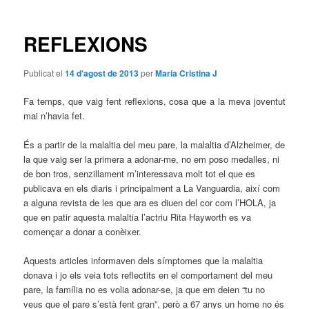
les
entrades
REFLEXIONS
Publicat el
14 d'agost de 2013
per
Maria Cristina J
Fa temps, que vaig fent reflexions, cosa que a la meva joventut
mai n’havia fet.
És a partir de la malaltia del meu pare, la malaltia d’Alzheimer, de
la que vaig ser la primera a adonar-me, no em poso medalles, ni
de bon tros, senzillament m’interessava molt tot el que es
publicava en els diaris i principalment a La Vanguardia, així com
a alguna revista de les que ara es diuen del cor com l’HOLA, ja
que en patir aquesta malaltia l’actriu Rita Hayworth es va
començar a donar a conèixer.
Aquests articles informaven dels símptomes que la malaltia
donava i jo els veia tots reflectits en el comportament del meu
pare, la família no es volia adonar-se, ja que em deien “tu no
veus que el pare s’està fent gran”, però a 67 anys un home no és