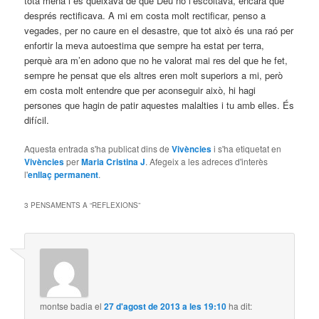
tota mena i es queixava de què Déu no l’escoltava, encara que
després rectificava. A mi em costa molt rectificar, penso a
vegades, per no caure en el desastre, que tot això és una raó per
enfortir la meva autoestima que sempre ha estat per terra,
perquè ara m’en adono que no he valorat mai res del que he fet,
sempre he pensat que els altres eren molt superiors a mi, però
em costa molt entendre que per aconseguir això, hi hagi
persones que hagin de patir aquestes malalties i tu amb elles. És
difícil.
Aquesta entrada s'ha publicat dins de
Vivències
i s'ha etiquetat en
Vivències
per
Maria Cristina J
. Afegeix a les adreces d'interès
l'
enllaç permanent
.
3 PENSAMENTS A “
REFLEXIONS
”
montse badia
el
27 d'agost de 2013 a les 19:10
ha dit: