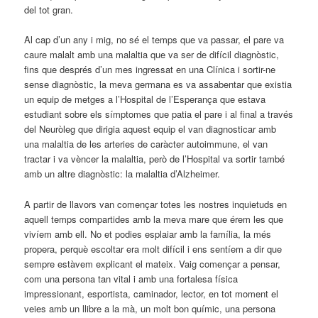
del tot gran.
Al cap d’un any i mig, no sé el temps que va passar, el pare va
caure malalt amb una malaltia que va ser de difícil diagnòstic,
fins que després d’un mes ingressat en una Clínica i sortir-ne
sense diagnòstic, la meva germana es va assabentar que existia
un equip de metges a l’Hospital de l’Esperança que estava
estudiant sobre els símptomes que patia el pare i al final a través
del Neuròleg que dirigia aquest equip el van
diagnosticar amb
una malaltia de les arteries de caràcter autoimmune, el van
tractar i va vèncer la malaltia, però de l’Hospital va sortir també
amb un altre diagnòstic: la malaltia d’Alzheimer.
A partir de llavors van començar totes les nostres inquietuds en
aquell temps compartides amb la meva mare que érem les que
vivíem amb ell. No et podies esplaiar amb la família, la més
propera, perquè escoltar era molt difícil i ens sentíem a dir que
sempre estàvem explicant el mateix. Vaig començar a pensar,
com una persona tan vital i amb una fortalesa física
impressionant, esportista, caminador, lector, en tot moment el
veies amb un llibre a la mà, un molt bon químic, una persona