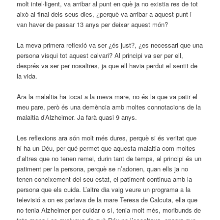
molt intel·ligent, va arribar al punt en què ja no existia res de tot
això al final dels seus dies, ¿perquè va arribar a aquest punt i
van haver de passar 13 anys per deixar aquest món?
La meva primera reflexió va ser ¿és just?, ¿es necessari que una
persona visqui tot aquest calvari? Al principi va ser per ell,
després va ser per nosaltres, ja que ell havia perdut el sentit de
la vida.
Ara la malaltia ha tocat a la meva mare, no és la que va patir el
meu pare, però és una demència amb moltes connotacions de la
malaltia d’Alzheimer. Ja farà quasi 9 anys.
Les reflexions ara són molt més dures, perquè si és veritat que
hi ha un Déu, per qué permet que aquesta malaltia com moltes
d’altres que no tenen remei, durin tant de temps, al principi és un
patiment per la persona, perquè se n’adonen, quan ells ja no
tenen coneixement del seu estat, el patiment continua amb la
persona que els cuida. L’altre dia vaig veure un programa a la
televisió a on es parlava de la mare Teresa de Calcuta, ella que
no tenia Alzheimer per cuidar o sí, tenia molt més, moribunds de