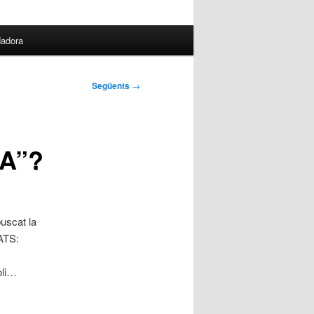
dadora
Següents
→
PA”?
uscat la
TATS:
oli…