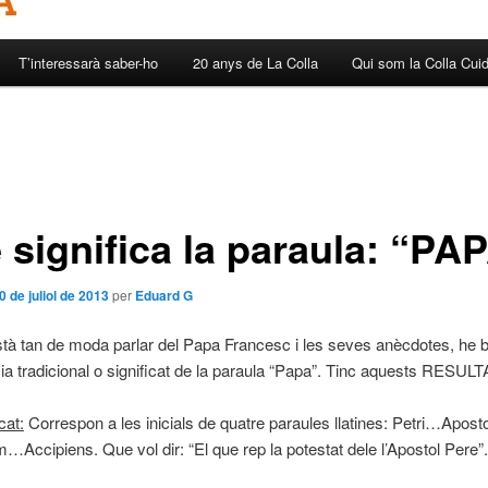
T’interessarà saber-ho
20 anys de La Colla
Qui som la Colla Cui
 significa la paraula: “PA
0 de juliol de 2013
per
Eduard G
tà tan de moda parlar del Papa Francesc i les seves anècdotes, he b
a tradicional o significat de la paraula “Papa”. Tinc aquests RESUL
cat:
Correspon a les inicials de quatre paraules llatines: Petri…Apost
…Accipiens. Que vol dir: “El que rep la potestat dele l’Apostol Pere”.