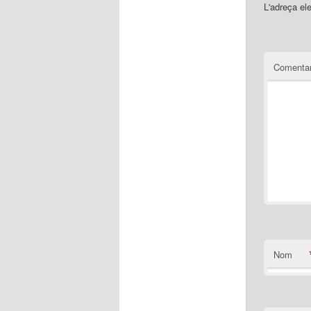
L'adreça el
Comentar
Nom