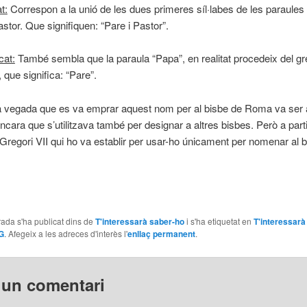
t:
Correspon a la unió de les dues primeres síl·labes de les paraules l
tor. Que signifiquen: “Pare i Pastor”.
cat:
També sembla que la paraula “Papa”, en realitat procedeix del gr
 que significa: “Pare”.
 vegada que es va emprar aquest nom per al bisbe de Roma va ser a 
encara que s’utilitzava també per designar a altres bisbes. Però a parti
 Gregori VII qui ho va establir per usar-ho únicament per nomenar al 
ada s'ha publicat dins de
T'interessarà saber-ho
i s'ha etiquetat en
T'interessarà
G
. Afegeix a les adreces d'interès l'
enllaç permanent
.
 un comentari