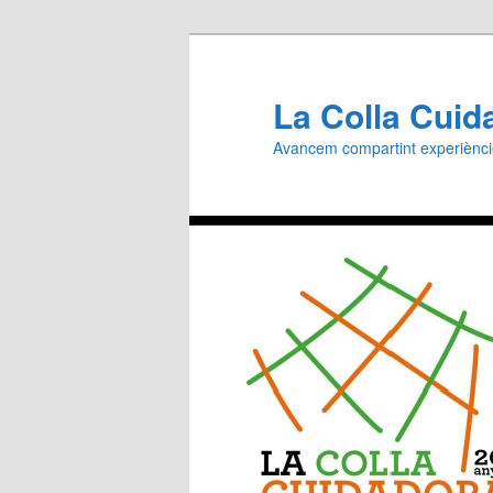
Aneu
al
contingut
La Colla Cuid
principal
Avancem compartint experiènc