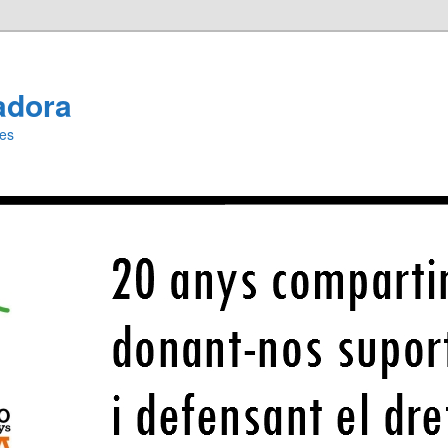
adora
ies