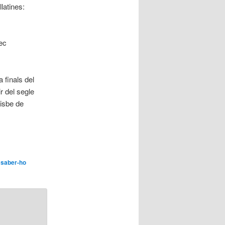
latines:
ec
finals del
r del segle
bisbe de
 saber-ho