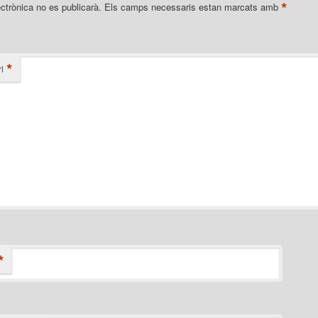
*
ectrònica no es publicarà.
Els camps necessaris estan marcats amb
*
i
*