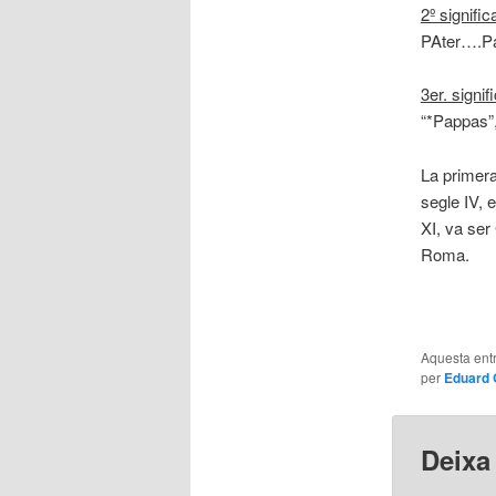
2º significa
PAter….Pas
3er. signifi
“*Pappas”,
La primera
segle IV, 
XI, va ser
Roma.
Aquesta entr
per
Eduard 
Deixa