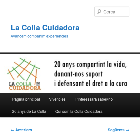
Aneu
al
Cerca
contingut
principal
La Colla Cuidadora
Avancem compartint experiències
Menú
Pàgina principal
Vivències
T’interessarà saber-ho
principal
20 anys de La Colla
Qui som la Colla Cuidadora
Navegació
←
Anteriors
Següents
→
per