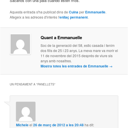
Sacarlos con una pala cuando estén fríos.
Aquesta entrada s'ha publicat dins de
Cuina
per
Emmanuelle
.
Afegeix a les adreces d'interès l'
enllaç permanent
.
Quant a Emmanuelle
Soc de la generació del 58, estic casada i tenim
dos fills de 25 i 23 anys. La meva mare va morir el
11 de novembre del 2015 després de viure sis
anys amb nosaltres.
Mostra totes les entrades de Emmanuelle
→
UN PENSAMENT A "
PANELLETS
"
Michele
el
26 de març de 2012 a les 20:48
ha dit: