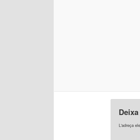
Deixa
L'adreça el