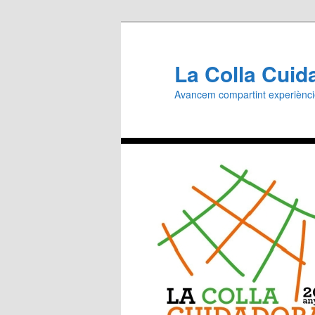
Aneu
al
contingut
La Colla Cuid
principal
Avancem compartint experiènc