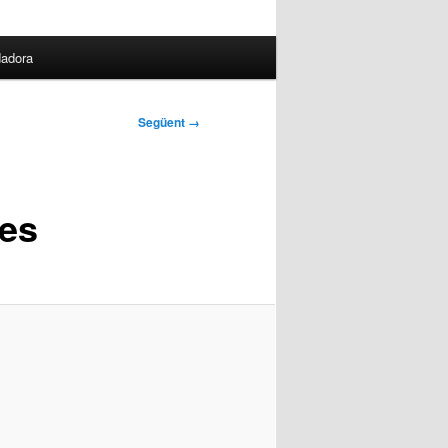
dadora
Següent →
res