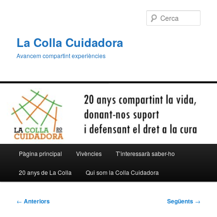
Aneu
al
Cerca
contingut
principal
La Colla Cuidadora
Avancem compartint experiències
Menú
Pàgina principal
Vivències
T’interessarà saber-ho
principal
20 anys de La Colla
Qui som la Colla Cuidadora
Navegació
←
Anteriors
Següents
→
per