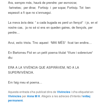
Ara, sempre més, haurà de prendre: per esmorzar,
farinetes; per dinar, Fortisip i per sopar, Fortisip. Tot ben
espessit a fi que no s’ennuegui.
La meva àvia deia: ” a cada bugada es perd un llençol” i jo, en el
nostre cas, ja no sé si ens en queden gaires, de llençols, per
perdre…
Avui, estic trista. Tinc aquest “MAI MÉS” ficat tan endins…
En Bartomeu Fiol en un petit poema titulat “Viure i sobreviure”
diu:
ERA A LA VIVÈNCIA QUE ASPIRÀVEM, NO A LA
SUPERVIVÈNCIA.
Em faig meu el poema…
Aquesta entrada s'ha publicat dins de
Vivències
i s'ha etiquetat en
Vivències
per
Anna M H
. Afegeix a les adreces d'interès l'
enllaç
permanent
.