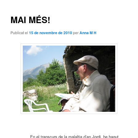
les
entrades
MAI MÉS!
Publicat el
15 de novembre de 2010
per
Anna M H
En el transcurs de la malaltia d’en Jordi, he hagut