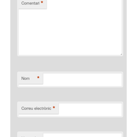
*
Comentari
*
Nom
*
Correu electrònic