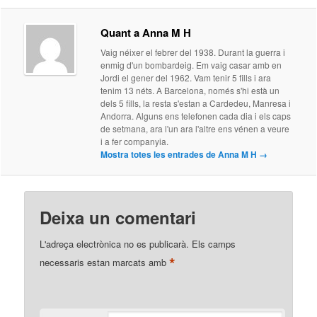
Quant a Anna M H
Vaig néixer el febrer del 1938. Durant la guerra i
enmig d'un bombardeig. Em vaig casar amb en
Jordi el gener del 1962. Vam tenir 5 fills i ara
tenim 13 néts. A Barcelona, només s'hi està un
dels 5 fills, la resta s'estan a Cardedeu, Manresa i
Andorra. Alguns ens telefonen cada dia i els caps
de setmana, ara l'un ara l'altre ens vénen a veure
i a fer companyia.
Mostra totes les entrades de Anna M H
→
Deixa un comentari
L'adreça electrònica no es publicarà.
Els camps
*
necessaris estan marcats amb