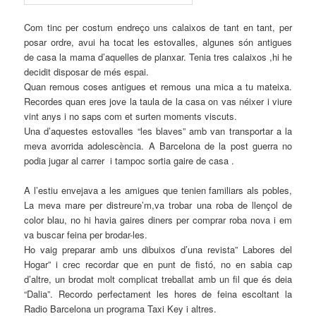
Com tinc per costum endreço uns calaixos de tant en tant, per
posar ordre, avui ha tocat les estovalles, algunes són antigues
de casa la mama d’aquelles de planxar. Tenia tres calaixos ,hi he
decidit disposar de més espai.
Quan remous coses antigues et remous una mica a tu mateixa.
Recordes quan eres jove la taula de la casa on vas néixer i viure
vint anys i no saps com et surten moments viscuts.
Una d’aquestes estovalles “les blaves” amb van transportar a la
meva avorrida adolescència. A Barcelona de la post guerra no
podia jugar al carrer i tampoc sortia gaire de casa .
A l’estiu envejava a les amigues que tenien familiars als pobles,
La meva mare per distreure’m,va trobar una roba de llençol de
color blau, no hi havia gaires diners per comprar roba nova i em
va buscar feina per brodar-les.
Ho vaig preparar amb uns dibuixos d’una revista” Labores del
Hogar” i crec recordar que en punt de fistó, no en sabia cap
d’altre, un brodat molt complicat treballat amb un fil que és deia
“Dalia”. Recordo perfectament les hores de feina escoltant la
Radio Barcelona un programa Taxi Key i altres.