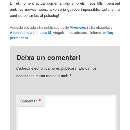
En el moment actual comentant-ho amb els meus fills i pensant
amb les meves nétes, això seria gairebé impossible. Estariem a
punt de portar-les al psicòleg!
Aquesta entrada s'ha publicat dins de
Vivències
i s'ha etiquetat en
Adolescència
per
Lidia M
. Afegeix a les adreces d'interès l'
enllaç
permanent
.
Deixa un comentari
L'adreça electrònica no es publicarà.
Els camps
*
necessaris estan marcats amb
*
Comentari