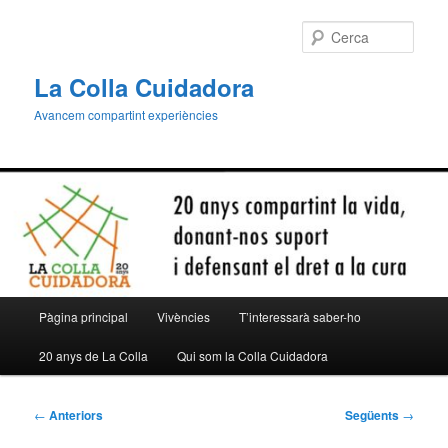
Aneu
al
Cerca
contingut
principal
La Colla Cuidadora
Avancem compartint experiències
Menú
Pàgina principal
Vivències
T’interessarà saber-ho
principal
20 anys de La Colla
Qui som la Colla Cuidadora
Navegació
←
Anteriors
Següents
→
per