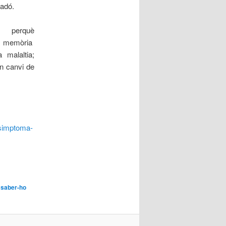
ladó.
nts perquè
 memòria
 malaltia;
un canvi de
-simptoma-
 saber-ho