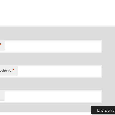
*
*
ectrònic