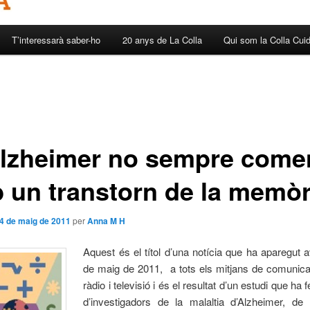
T’interessarà saber-ho
20 anys de La Colla
Qui som la Colla Cui
Alzheimer no sempre come
 un transtorn de la memòr
4 de maig de 2011
per
Anna M H
Aquest és el títol d’una notícia que ha aparegut a
de maig de 2011, a tots els mitjans de comunicac
ràdio i televisió i és el resultat d’un estudi que ha 
d’investigadors de la malaltia d’Alzheimer, de 