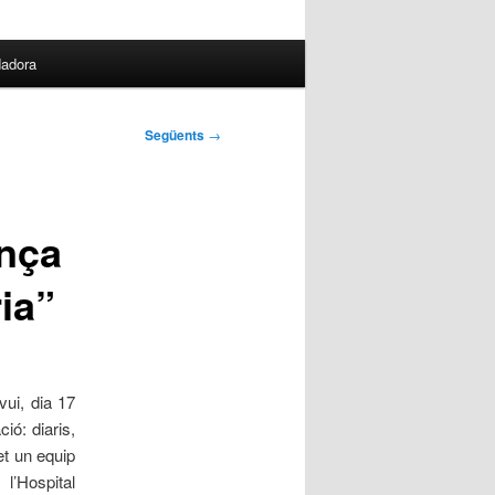
dadora
Següents
→
nça
ia”
vui, dia 17
ió: diaris,
fet un equip
l’Hospital