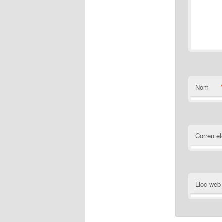
Nom
Correu el
Lloc web