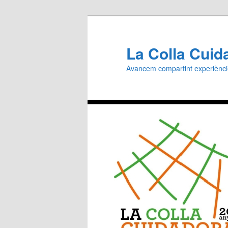
Aneu
al
contingut
La Colla Cuid
principal
Avancem compartint experiènc