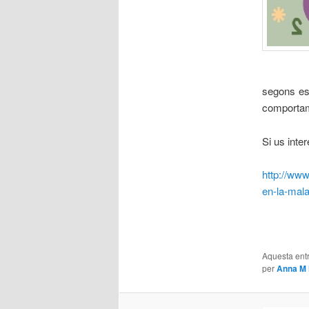
segons es 
comportame
Si us inte
http://www
en-la-mala
Aquesta entr
per
Anna M