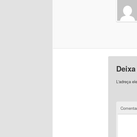
Deixa
L'adreça el
Comentar