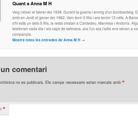
Quant a Anna M H
Vaig néixer el febrer del 1938. Durant la guerra i enmig d'un bombardeig. 
amb en Jordi el gener del 1962. Vam tenir 5 fills i ara tenim 13 néts. A Bar
s'hi està un dels 5 fills, la resta s'estan a Cardedeu, Manresa i Andorra. Al
telefonen cada dia i els caps de setmana, ara l'un ara l'altre ens vénen a veu
companyia.
Mostra totes les entrades de Anna M H
→
 un comentari
*
ectrònica no es publicarà.
Els camps necessaris estan marcats amb
*
i