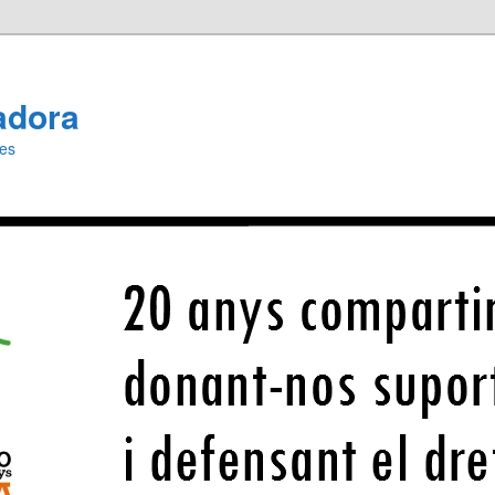
adora
ies