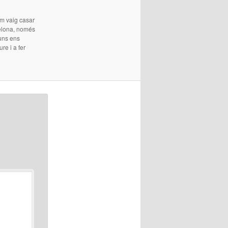
Em vaig casar
celona, només
guns ens
re i a fer