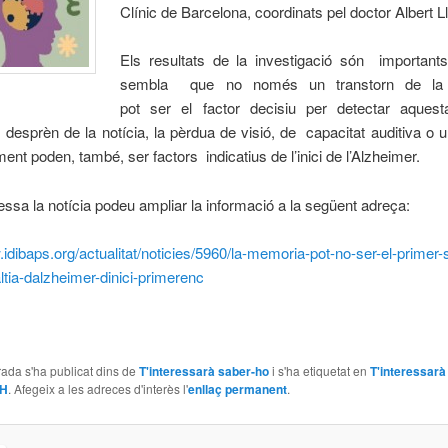
Clínic de Barcelona, coordinats pel doctor Albert L
Els resultats de la investigació són importa
sembla que no només un transtorn de la
pot ser el factor decisiu per detectar aquesta
desprèn de la notícia, la pèrdua de visió, de capacitat auditiva o 
nt poden, també, ser factors indicatius de l’inici de l’Alzheimer.
ressa la notícia podeu ampliar la informació a la següent adreça:
.idibaps.org/actualitat/noticies/5960/la-memoria-pot-no-ser-el-primer
ltia-dalzheimer-dinici-primerenc
ada s'ha publicat dins de
T'interessarà saber-ho
i s'ha etiquetat en
T'interessarà
 H
. Afegeix a les adreces d'interès l'
enllaç permanent
.