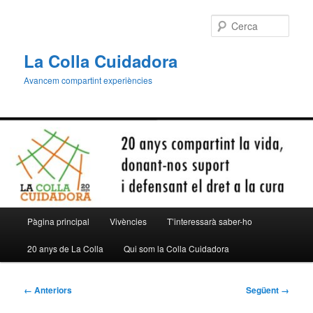
Aneu
al
Cerca
contingut
principal
La Colla Cuidadora
Avancem compartint experiències
Menú
Pàgina principal
Vivències
T’interessarà saber-ho
principal
20 anys de La Colla
Qui som la Colla Cuidadora
Navegació
← Anteriors
Següent →
de