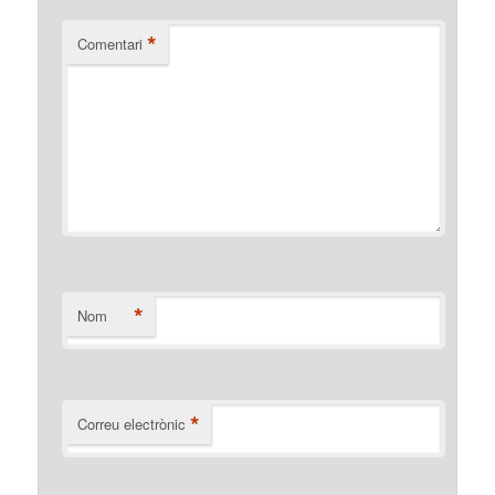
*
Comentari
*
Nom
*
Correu electrònic