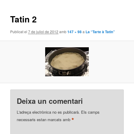
la
imatge
Tatin 2
Publicat el
7 de juliol de 2012
amb
147 × 98
a
La “Tarte à Tatin”
Deixa un comentari
L'adreça electrònica no es publicarà.
Els camps
*
necessaris estan marcats amb