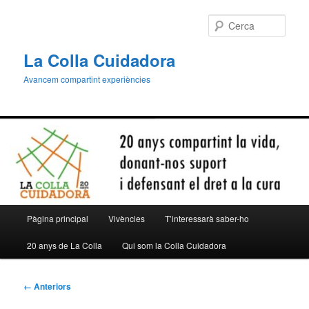
Aneu
al
Cerca
contingut
principal
La Colla Cuidadora
Avancem compartint experiències
Menú
Pàgina principal
Vivències
T’interessarà saber-ho
principal
20 anys de La Colla
Qui som la Colla Cuidadora
Navegació
← Anteriors
de