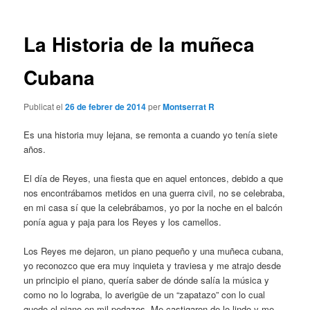
les
entrades
La Historia de la muñeca
Cubana
Publicat el
26 de febrer de 2014
per
Montserrat R
Es una historia muy lejana, se remonta a cuando yo tenía siete
años.
El día de Reyes, una fiesta que en aquel entonces, debido a que
nos encontrábamos metidos en una guerra civil, no se celebraba,
en mi casa sí que la celebrábamos, yo por la noche en el balcón
ponía agua y paja para los Reyes y los camellos.
Los Reyes me dejaron, un piano pequeño y una muñeca cubana,
yo reconozco que era muy inquieta y traviesa y me atrajo desde
un principio el piano, quería saber de dónde salía la música y
como no lo lograba, lo averigüe de un “zapatazo” con lo cual
quedo el piano en mil pedazos. Me castigaron de lo lindo y me