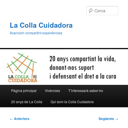
Aneu
al
Cerca
contingut
principal
La Colla Cuidadora
Avancem compartint experiències
Menú
Pàgina principal
Vivències
T’interessarà saber-ho
principal
20 anys de La Colla
Qui som la Colla Cuidadora
Navegació
←
Anteriors
Següents
→
per