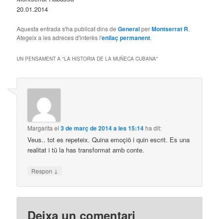
20.01.2014
Aquesta entrada s'ha publicat dins de
General
per
Montserrat R
.
Afegeix a les adreces d'interès l'
enllaç permanent
.
UN PENSAMENT A "
LA HISTORIA DE LA MUÑECA CUBANA
"
Margarita
el
3 de març de 2014 a les 15:14
ha dit:
Veus.. tot es repeteix. Quina emoçiö i quin escrit. Es una
realitat i tū la has transformat amb conte.
↓
Respon
Deixa un comentari