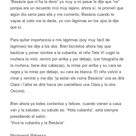
“Besàvia que m’ha la dons” yo muy a mi pesar le dije que “no”
porque era un recuerdo mío muy lejano, ahora sí, le prometí que
algún día sería para ella y me comento, Besàvia cuando te
vayas al cielo me la darás, yo con lágrimas en los ojos le dije
que sí.
Para quitar importancia a mis lágrimas (soy muy fácil de
lagrimeo) les dije a los dos: Bien biznietos ahora hay que
bautizar y poner nombre a la cubanita, el niño Tete VI cogió la
muñeca la miró, remiró por arriba y por debajo, (ver fotografía de
la muñeca, tiene dos cabezas), la miras por arriba y su cara es
negra y la miras por debajo, su cara es blanca. El niño volvió a
mirar y remirar y me dijo “ja estan els noms Besàvia” una es dirà
Clara i l’altre es dirà fosca (en castellano una Clara y la otra
Oscura).
Bien ahora ya todos contentos y felices, cuando vienen a casa
van y la saludan, su saludo es: “Hola cubanita”, está siempre
presidiendo el salón.
“Viva la cubanita y la Besàvia”
Montserrat Rabassa