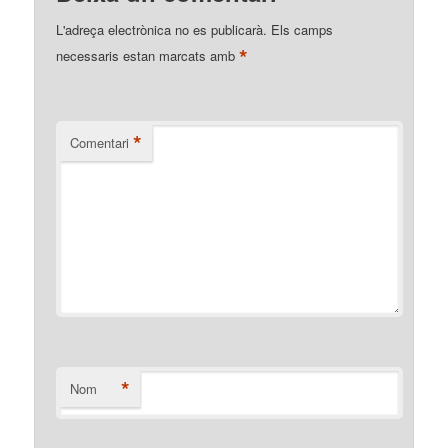
L'adreça electrònica no es publicarà.
Els camps
*
necessaris estan marcats amb
*
Comentari
*
Nom