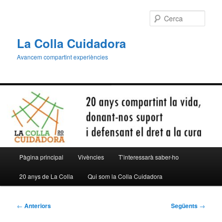
Aneu
al
Cerca
contingut
principal
La Colla Cuidadora
Avancem compartint experiències
Menú
Pàgina principal
Vivències
T’interessarà saber-ho
principal
20 anys de La Colla
Qui som la Colla Cuidadora
Navegació
←
Anteriors
Següents
→
per