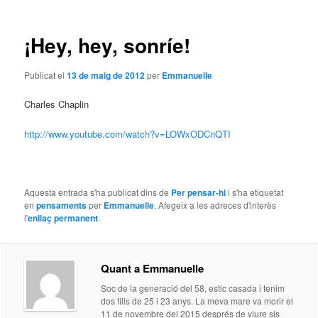
les
entrades
¡Hey, hey, sonríe!
Publicat el
13 de maig de 2012
per
Emmanuelle
Charles Chaplin
http://www.youtube.com/watch?v=LOWxODCnQTI
Aquesta entrada s'ha publicat dins de
Per pensar-hi
i s'ha etiquetat
en
pensaments
per
Emmanuelle
. Afegeix a les adreces d'interès
l'
enllaç permanent
.
Quant a Emmanuelle
Soc de la generació del 58, estic casada i tenim
dos fills de 25 i 23 anys. La meva mare va morir el
11 de novembre del 2015 després de viure sis