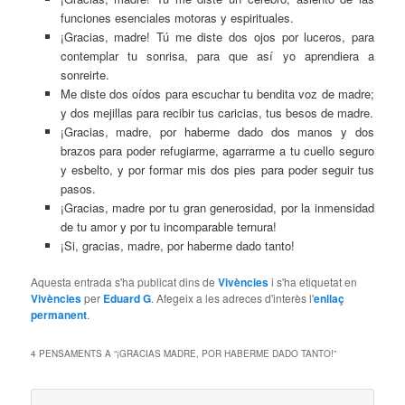
funciones esenciales motoras y espirituales.
¡Gracias, madre! Tú me diste dos ojos por luceros, para
contemplar tu sonrisa, para que así yo aprendiera a
sonreirte.
Me diste dos oídos para escuchar tu bendita voz de madre;
y dos mejillas para recibir tus caricias, tus besos de madre.
¡Gracias, madre, por haberme dado dos manos y dos
brazos para poder refugiarme, agarrarme a tu cuello seguro
y esbelto, y por formar mis dos pies para poder seguir tus
pasos.
¡Gracias, madre por tu gran generosidad, por la inmensidad
de tu amor y por tu incomparable ternura!
¡Si, gracias, madre, por haberme dado tanto!
Aquesta entrada s'ha publicat dins de
Vivències
i s'ha etiquetat en
Vivències
per
Eduard G
. Afegeix a les adreces d'interès l'
enllaç
permanent
.
4 PENSAMENTS A “
¡GRACIAS MADRE, POR HABERME DADO TANTO!
”