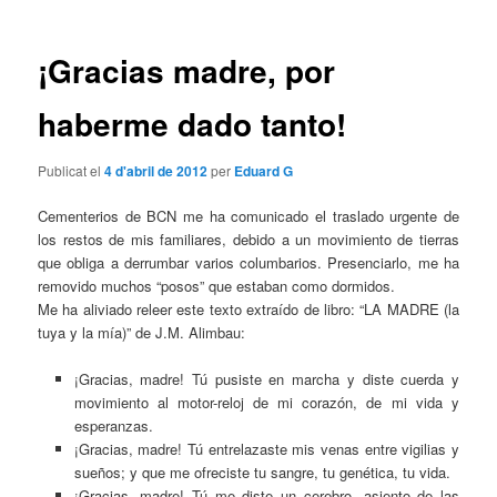
les
entrades
¡Gracias madre, por
haberme dado tanto!
Publicat el
4 d'abril de 2012
per
Eduard G
Cementerios de BCN me ha comunicado el traslado urgente de
los restos de mis familiares, debido a un movimiento de tierras
que obliga a derrumbar varios columbarios. Presenciarlo, me ha
removido muchos “posos” que estaban como dormidos.
Me ha aliviado releer este texto extraído de libro: “LA MADRE (la
tuya y la mía)” de J.M. Alimbau:
¡Gracias, madre! Tú pusiste en marcha y diste cuerda y
movimiento al motor-reloj de mi corazón, de mi vida y
esperanzas.
¡Gracias, madre! Tú entrelazaste mis venas entre vigilias y
sueños; y que me ofreciste tu sangre, tu genética, tu vida.
¡Gracias, madre! Tú me diste un cerebro, asiento de las