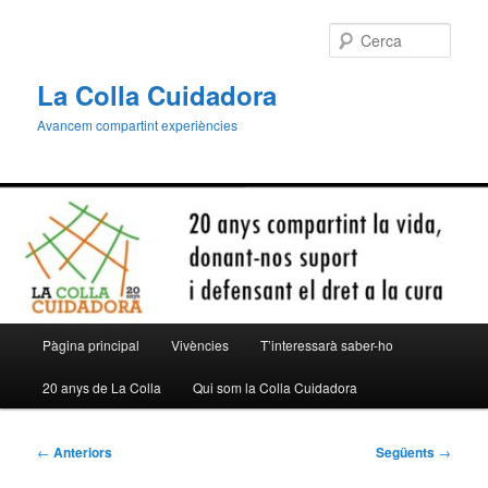
Aneu
al
Cerca
contingut
principal
La Colla Cuidadora
Avancem compartint experiències
Menú
Pàgina principal
Vivències
T’interessarà saber-ho
principal
20 anys de La Colla
Qui som la Colla Cuidadora
Navegació
←
Anteriors
Següents
→
per