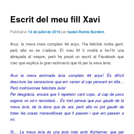
les
entrades
Escrit del meu fill Xavi
Publicat el
14 de juliol de 2016
per
Isabel Ramis Bardem
Avui, la meva mare compleix 94 anys, l’ha felicitat molta gent,
però ella no se n’adona. El meu fill li vindrà a fer-l’hi una
abraçada al vespre, però ha posat un escrit al Facebook que
crec que explica la gran estimació que té per la seva àvia:
Avui la meva estimada àvia compleix 94 anys! És difícil
descriure les sensacions que em venen al cap pensant en ella…
Però moltíssimes
felicitats àvia
!
Per desgràcia, encara que li repeteixi cent cops, al cap de pocs
segons no se’n recordarà… És trist pensar que puc gaudir de la
meva àvia, de la dona que és ara, però ella no pot gaudir de
totes les coses meravelloses que li passen i que em passen a
mi.
Si… La meva àvia és una àvia més amb Alzheimer, que per