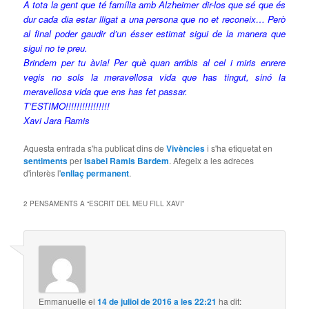
A tota la gent que té família amb Alzheimer dir-los que sé que és
dur cada dia estar lligat a una persona que no et reconeix… Però
al final poder gaudir d’un ésser estimat sigui de la manera que
sigui no te
preu
.
Brindem per tu àvia! Per què quan arribis al cel i miris enrere
vegis no sols la meravellosa vida que has tingut, sinó la
meravellosa vida que ens has fet passar.
T’
ESTIMO
!!!!!!!!!!!!!!!!
Xavi Jara Ramis
Aquesta entrada s'ha publicat dins de
Vivències
i s'ha etiquetat en
sentiments
per
Isabel Ramis Bardem
. Afegeix a les adreces
d'interès l'
enllaç permanent
.
2 PENSAMENTS A “
ESCRIT DEL MEU FILL XAVI
”
Emmanuelle
el
14 de juliol de 2016 a les 22:21
ha dit: