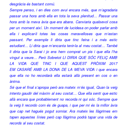
desgràcia és bastant comú.
Sempre penso, i en dies com avui encara més, que m’agradaria
passar una hora amb ella en tota la seva plenitud… Passar una
hora amb la meva àvia que era abans. Canviaria qualsevol cosa
per un moment així. Un moment de lucidesa on poder parlar amb
ella i explicar-li totes les coses meravelloses que m’estan
passant. Per exemple li diria que tinc feina i a més estic
estudiant… Li diria que m’encanta tenir-la al meu costat… També
li diria que la
Sarai
i jo ens hem comprat un pis i que ella l’ha
vingut a veure… Però Sobretot LI
DIRIA
QUE
SÓC
FELIÇ AMB
LA VIDA QUE
TINC
I QUE AQUEST PRÒXIM 2017
EM
CASARÉ
AMB LA DONA DE LA MEVA VIDA i que encara
que ella no ho recordarà ella estarà allà present en cos o en
ànima.
Sé que el final s’apropa però ara mateix m’és igual, Quan la veig
intento gaudir del màxim al seu costat… Que ella senti que estic
allà encara que probablement no recorda ni qui sóc. Sempre que
la veig li recordo com és de guapa, i que per mi és la millor àvia
que cap net hagués pogut somiar. Ara mateix les llàgrimes em
tapen aquestes línies però cap llàgrima podrà tapar una vida de
records al seu costat.