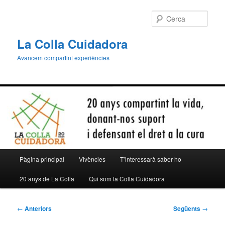
Aneu
al
Cerca
contingut
principal
La Colla Cuidadora
Avancem compartint experiències
Menú
Pàgina principal
Vivències
T’interessarà saber-ho
principal
20 anys de La Colla
Qui som la Colla Cuidadora
Navegació
←
Anteriors
Següents
→
per