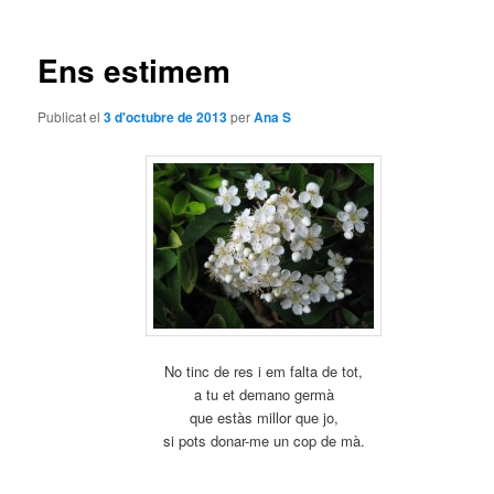
les
entrades
Ens estimem
Publicat el
3 d'octubre de 2013
per
Ana S
No tinc de res i em falta de tot,
a tu et demano germà
que estàs millor que jo,
si pots donar-me un cop de mà.