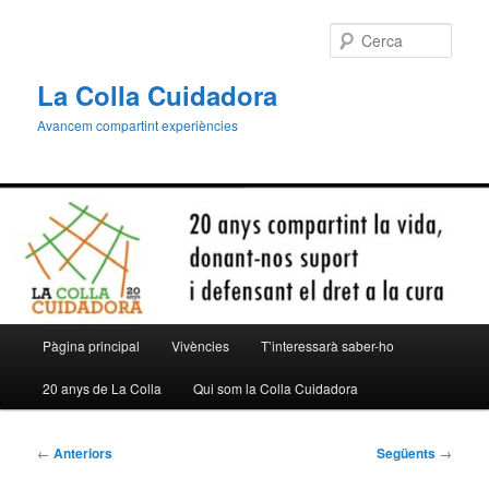
Aneu
al
Cerca
contingut
principal
La Colla Cuidadora
Avancem compartint experiències
Menú
Pàgina principal
Vivències
T’interessarà saber-ho
principal
20 anys de La Colla
Qui som la Colla Cuidadora
Navegació
←
Anteriors
Següents
→
per