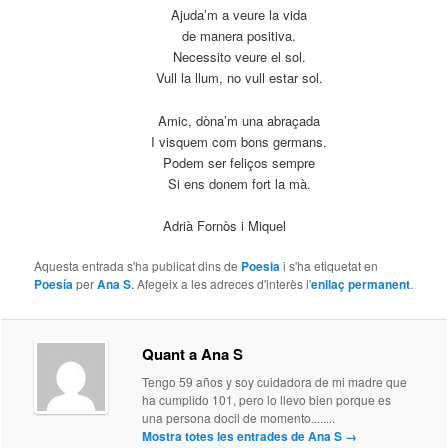
Ajuda’m a veure la vida
de manera positiva.
Necessito veure el sol.
Vull la llum, no vull estar sol.
Amic, dòna’m una abraçada
I visquem com bons germans.
Podem ser feliços sempre
Si ens donem fort la mà.
Adrià Fornòs i Miquel
Aquesta entrada s'ha publicat dins de
Poesia
i s'ha etiquetat en
Poesía
per
Ana S
. Afegeix a les adreces d'interès l'
enllaç permanent
.
Quant a Ana S
Tengo 59 años y soy cuidadora de mi madre que
ha cumplido 101, pero lo llevo bien porque es
una persona docil de momento........
Mostra totes les entrades de Ana S
→