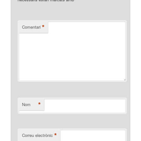
*
*
Comentari
*
Nom
*
Correu electrònic