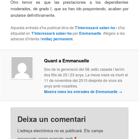
Otro temor es que las prestaciones a los dependientes
moderados, de grado I, que se han ido posponiendo, acaben por
anularse definitivamente.
Aquesta entrada s'ha publicat dins de
T'interessarà saber-ho
i s'ha
etiquetat en
T'interessarà saber-ho
per
Emmanuelle
. Afegeix a les
adreces d'interès l'
enllaç permanent
.
Quant a Emmanuelle
Soc de la generació del 58, estic casada i tenim
dos fills de 25 i 23 anys. La meva mare va morir el
11 de novembre del 2015 després de viure sis
anys amb nosaltres.
Mostra totes les entrades de Emmanuelle
→
Deixa un comentari
L'adreça electrònica no es publicarà.
Els camps
necessaris estan marcats amb