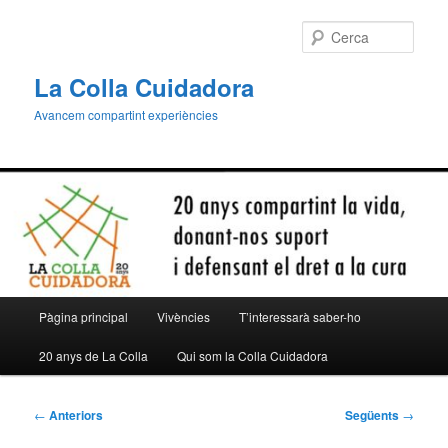
Aneu
al
Cerca
contingut
principal
La Colla Cuidadora
Avancem compartint experiències
Menú
Pàgina principal
Vivències
T’interessarà saber-ho
principal
20 anys de La Colla
Qui som la Colla Cuidadora
Navegació
←
Anteriors
Següents
→
per