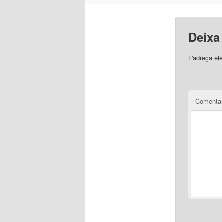
Deixa
L'adreça el
Comentar