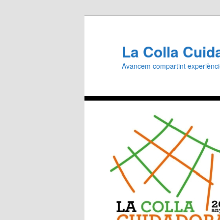
Aneu
al
contingut
La Colla Cuid
principal
Avancem compartint experiènc