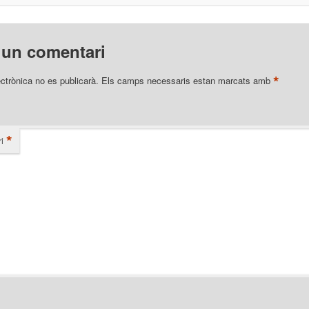
 un comentari
*
ectrònica no es publicarà.
Els camps necessaris estan marcats amb
*
i