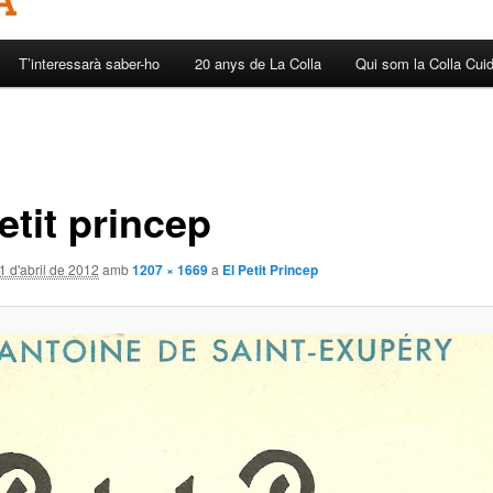
T’interessarà saber-ho
20 anys de La Colla
Qui som la Colla Cui
etit princep
1 d'abril de 2012
amb
1207 × 1669
a
El Petit Princep