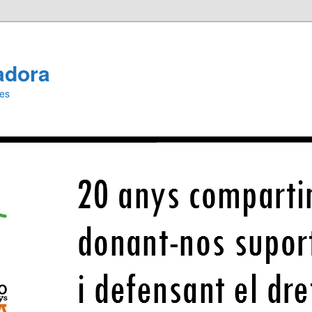
adora
ies