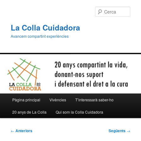
Aneu
al
Cerca
contingut
principal
La Colla Cuidadora
Avancem compartint experiències
Menú
Pàgina principal
Vivències
T’interessarà saber-ho
principal
20 anys de La Colla
Qui som la Colla Cuidadora
Navegació
←
Anteriors
Següents
→
per