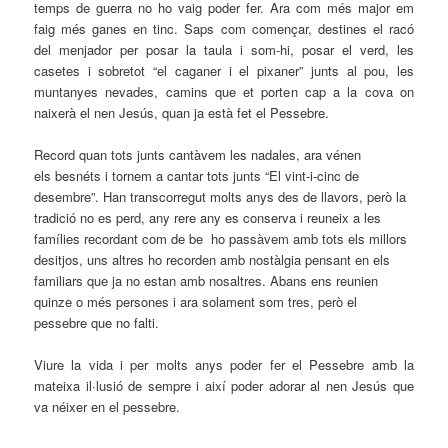
temps de guerra no ho vaig poder fer. Ara com més major em
faig més ganes en tinc. Saps com començar, destines el racó
del menjador per posar la taula i som-hi, posar el verd, les
casetes i sobretot “el caganer i el pixaner” junts al pou, les
muntanyes nevades, camins que et porten cap a la cova on
naixerà el nen Jesús, quan ja està fet el Pessebre.
Record quan tots junts cantàvem les nadales, ara vénen
els besnéts i tornem a cantar tots junts “El vint-i-cinc de
desembre”. Han transcorregut molts anys des de llavors, però la
tradició no es perd, any rere any es conserva i reuneix a les
famílies recordant com de be ho passàvem amb tots els millors
desitjos, uns altres ho recorden amb nostàlgia pensant en els
familiars que ja no estan amb nosaltres. Abans ens reunien
quinze o més persones i ara solament som tres, però el
pessebre que no falti.
Viure la vida i per molts anys poder fer el Pessebre amb la
mateixa il·lusió de sempre i així poder adorar al nen Jesús que
va néixer en el pessebre.