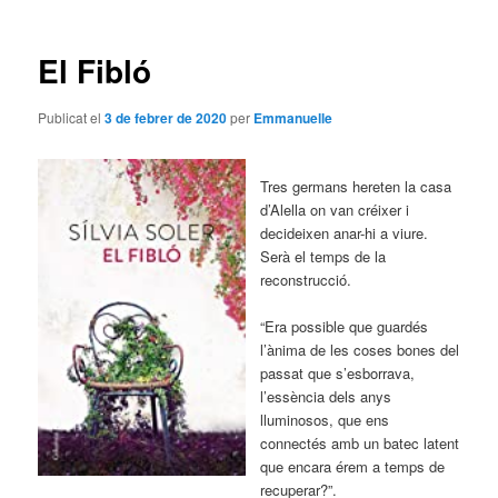
les
entrades
El Fibló
Publicat el
3 de febrer de 2020
per
Emmanuelle
Tres germans hereten la casa
d’Alella on van créixer i
decideixen anar-hi a viure.
Serà el temps de la
reconstrucció.
“Era possible que guardés
l’ànima de les coses bones del
passat que s’esborrava,
l’essència dels anys
lluminosos, que ens
connectés amb un batec latent
que encara érem a temps de
recuperar?”.