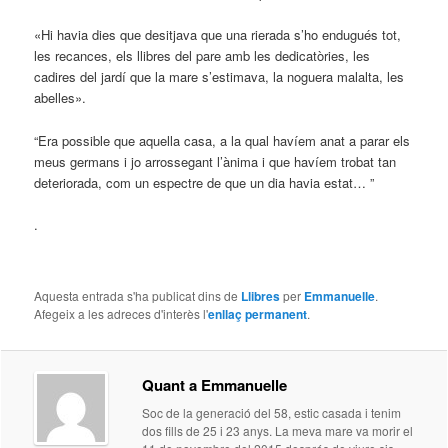
«Hi havia dies que desitjava que una rierada s’ho endugués tot,
les recances, els llibres del pare amb les dedicatòries, les
cadires del jardí que la mare s’estimava, la noguera malalta, les
abelles».
“Era possible que aquella casa, a la qual havíem anat a parar els
meus germans i jo arrossegant l’ànima i que havíem trobat tan
deteriorada, com un espectre de que un dia havia estat… ”
.
Aquesta entrada s'ha publicat dins de
Llibres
per
Emmanuelle
.
Afegeix a les adreces d'interès l'
enllaç permanent
.
Quant a Emmanuelle
Soc de la generació del 58, estic casada i tenim
dos fills de 25 i 23 anys. La meva mare va morir el