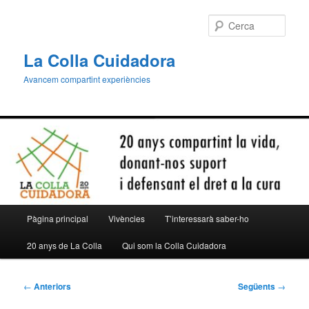
Aneu
al
Cerca
contingut
principal
La Colla Cuidadora
Avancem compartint experiències
Menú
Pàgina principal
Vivències
T’interessarà saber-ho
principal
20 anys de La Colla
Qui som la Colla Cuidadora
Navegació
←
Anteriors
Següents
→
per