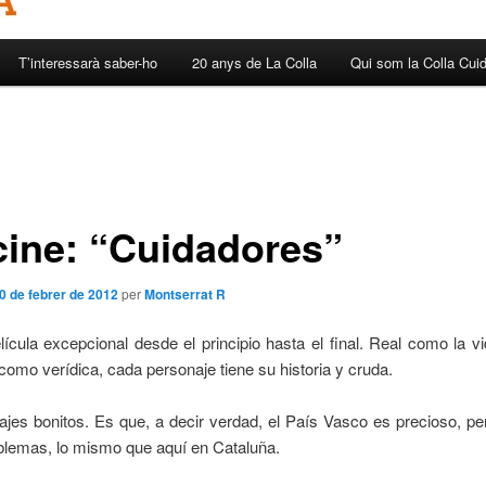
T’interessarà saber-ho
20 anys de La Colla
Qui som la Colla Cui
cine: “Cuidadores”
0 de febrer de 2012
per
Montserrat R
ícula excepcional desde el principio hasta el final. Real como la 
omo verídica, cada personaje tiene su historia y cruda.
jes bonitos. Es que, a decir verdad, el País Vasco es precioso, p
blemas, lo mismo que aquí en Cataluña.