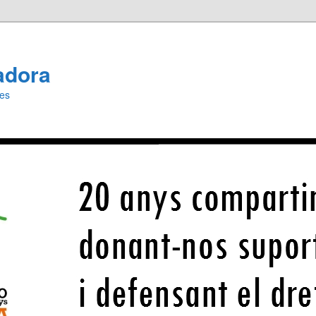
adora
ies