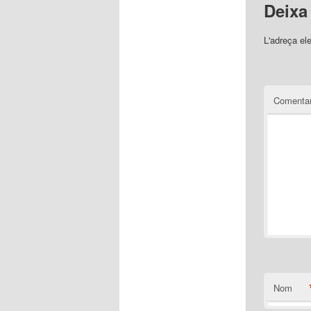
Deixa
L'adreça el
Comentar
Nom