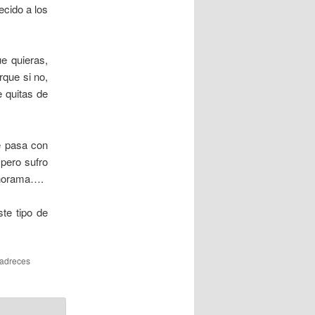
ecido a los
ue quieras,
rque si no,
 quitas de
e pasa con
 pero sufro
anorama….
te tipo de
s adreces