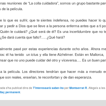
nas reuniones de “La colla cuidadora”, somos un grupo bastante par
 de la película.
 lo que es sufrir, que te sientes indefensa, no puedes hacer lo q
ar y pedir a Dios que se lleve a la persona enferma antes que a ti po
¿Quién le cuidará? ¿Qué será de él? Es una incertidumbre que no te
. ¿Se dará cuenta que falto?…. ¿Qué hará?
almente pasé por estas experiencias durante ocho años. Ahora m
s: él ha tenido un ictus y ella tiene Alzhéimer. Están en Mallorca,
ensar que no uno puede cuidar del otro y viceversa…. Es un buen p
 a la película. Los directores tendrían que hacer más a menudo es
que son reales, enseñan, te reconfortan y de dan esperanza.
ada s'ha publicat dins de
T'interessarà saber-ho
per
Montserrat R
. Afegeix a le
llaç permanent
.