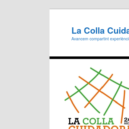
Aneu
al
contingut
La Colla Cuid
principal
Avancem compartint experiènc