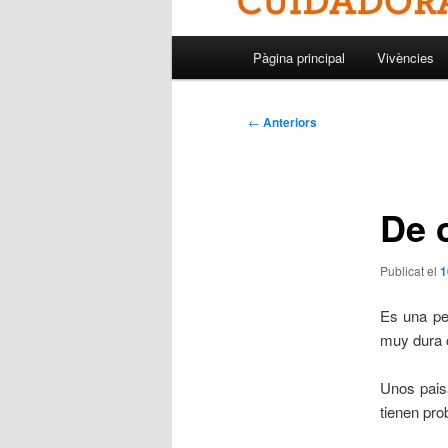
Menú
Pàgina principal
Vivències
principal
Navegació
←
Anteriors
per
les
entrades
De 
Publicat el
1
Es una pel
muy dura c
Unos paisa
tienen pro