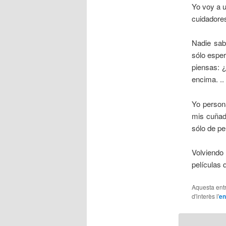
Yo voy a u
cuidadores
Nadie sabe
sólo esper
piensas: 
encima. .
Yo person
mis cuñado
sólo de p
Volviendo
películas 
Aquesta entr
d'interès l'
en