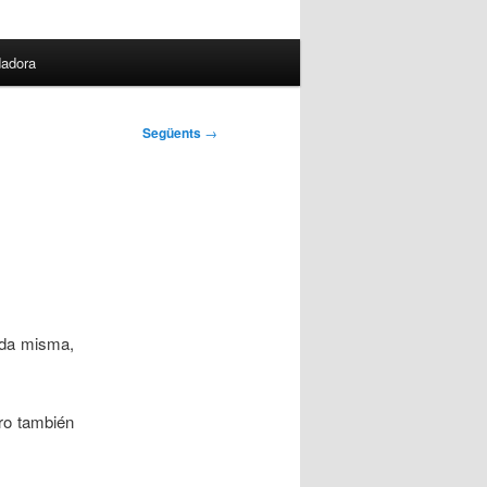
dadora
Següents
→
vida misma,
ero también