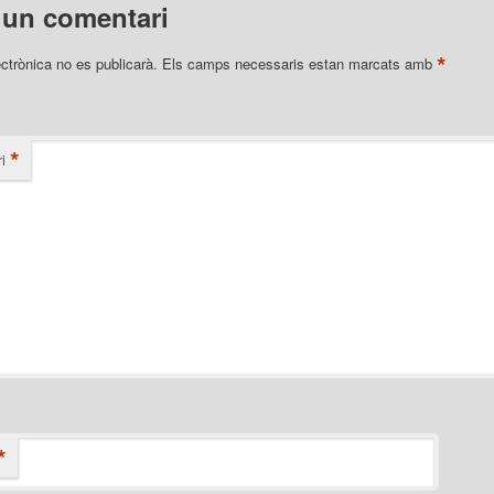
 un comentari
*
ectrònica no es publicarà.
Els camps necessaris estan marcats amb
*
i
*