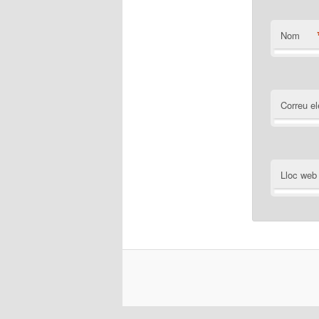
Nom
Correu el
Lloc web