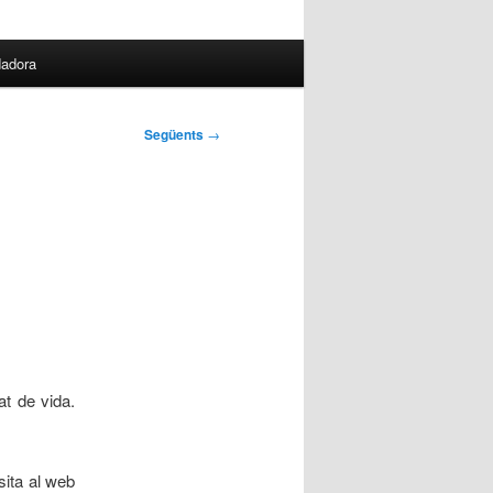
dadora
Següents
→
at de vida.
sita al web