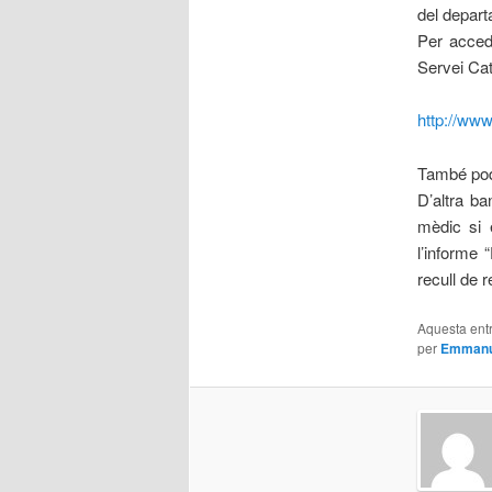
del depart
Per accedi
Servei Cat
http://www
També pod
D’altra b
mèdic si 
l’informe 
recull de 
Aquesta entr
per
Emmanu