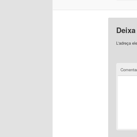
Deixa
L'adreça el
Comentar