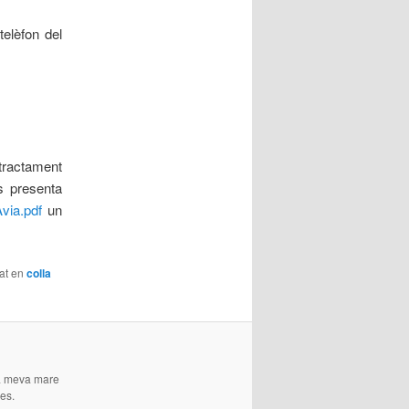
telèfon del
tractament
s presenta
via.pdf
un
tat en
colla
 La meva mare
es.