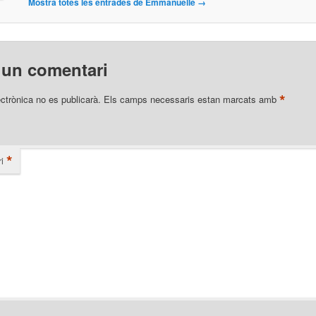
Mostra totes les entrades de Emmanuelle
→
 un comentari
*
ectrònica no es publicarà.
Els camps necessaris estan marcats amb
*
i