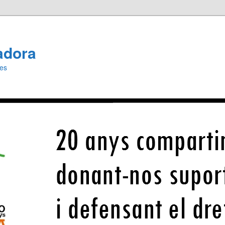
adora
ies