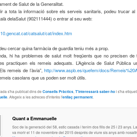
ament de Salut de la Generalitat.
r a tota la informació sobre els serveis sanitaris, podeu trucar al 
alà delaSalut (902111444) o entrar al seu web:
10.gencat.cat/catsalut/cat/index.htm
eu cercar quina farmàcia de guardia teniu més a prop.
anda, hi ha problemes de salut molt freqüents que no precisen de 
es practiquen els remeis adequats. L’Agència de Salut Pública u
“Els remeis de l’àvia”,
http://www.aspb.es/quefem/docs/Remeis%20A
remeis casolans que us poden ser molt útils.
ada s'ha publicat dins de
Consells Pràctics
,
T'interessarà saber-ho
i s'ha etique
elle
. Afegeix a les adreces d'interès l'
enllaç permanent
.
Quant a Emmanuelle
Soc de la generació del 58, estic casada i tenim dos fills de 25 i 23 anys.
va morir el 11 de novembre del 2015 després de viure sis anys amb nosaltr