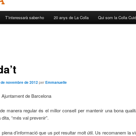
T’interessarà saber-ho
20 anys de La Colla
Qui som la Colla Cui
da’t
 de novembre de 2012
per
Emmanuelle
 Ajuntament de Barcelona
de manera regular és el millor consell per mantenir una bona qualit
 dita, “més val prevenir”.
s plena d’informació que us pot resultar molt útil. Us recomanem la vi