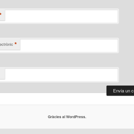
*
*
ectrònic
Gràcies al WordPress.