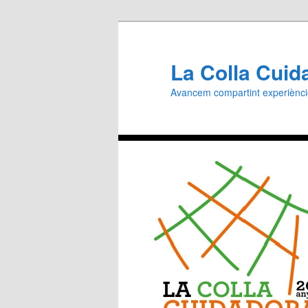
Aneu
al
contingut
La Colla Cuid
principal
Avancem compartint experiènc