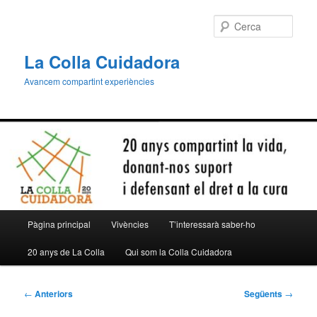
Aneu
al
Cerca
contingut
principal
La Colla Cuidadora
Avancem compartint experiències
Menú
Pàgina principal
Vivències
T’interessarà saber-ho
principal
20 anys de La Colla
Qui som la Colla Cuidadora
Navegació
←
Anteriors
Següents
→
per