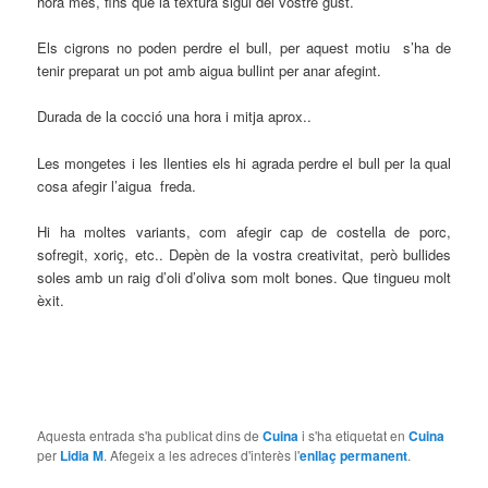
hora més, fins que la textura sigui del vostre gust.
Els cigrons no poden perdre el bull, per aquest motiu s’ha de
tenir preparat un pot amb aigua bullint per anar afegint.
Durada de la cocció una hora i mitja aprox..
Les mongetes i les llenties els hi agrada perdre el bull per la qual
cosa afegir l’aigua freda.
Hi ha moltes variants, com afegir cap de costella de porc,
sofregit, xoriç, etc.. Depèn de la vostra creativitat, però bullides
soles amb un raig d’oli d’oliva som molt bones. Que tingueu molt
èxit.
Aquesta entrada s'ha publicat dins de
Cuina
i s'ha etiquetat en
Cuina
per
Lidia M
. Afegeix a les adreces d'interès l'
enllaç permanent
.