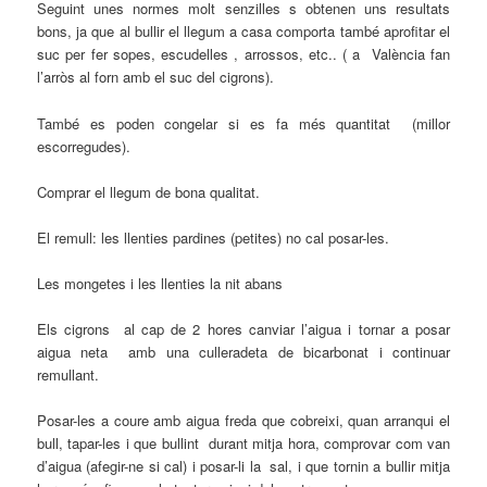
Seguint unes normes molt senzilles s obtenen uns resultats
bons, ja que al bullir el llegum a casa comporta també aprofitar el
suc per fer sopes, escudelles , arrossos, etc.. ( a València fan
l’arròs al forn amb el suc del cigrons).
També es poden congelar si es fa més quantitat (millor
escorregudes).
Comprar el llegum de bona qualitat.
El remull: les llenties pardines (petites) no cal posar-les.
Les mongetes i les llenties la nit abans
Els cigrons al cap de 2 hores canviar l’aigua i tornar a posar
aigua neta amb una culleradeta de bicarbonat i continuar
remullant.
Posar-les a coure amb aigua freda que cobreixi, quan arranqui el
bull, tapar-les i que bullint durant mitja hora, comprovar com van
d’aigua (afegir-ne si cal) i posar-li la sal, i que tornin a bullir mitja