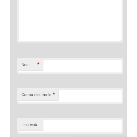
*
Nom
*
Correu electrònic
Lloc web