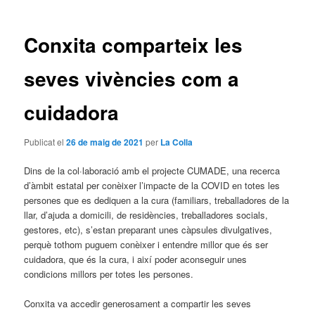
les
entrades
Conxita comparteix les
seves vivències com a
cuidadora
Publicat el
26 de maig de 2021
per
La Colla
Dins de la col·laboració amb el projecte CUMADE, una recerca
d’àmbit estatal per conèixer l’impacte de la COVID en totes les
persones que es dediquen a la cura (familiars, treballadores de la
llar, d’ajuda a domicili, de residències, treballadores socials,
gestores, etc), s’estan preparant unes càpsules divulgatives,
perquè tothom puguem conèixer i entendre millor que és ser
cuidadora, que és la cura, i així poder aconseguir unes
condicions millors per totes les persones.
Conxita va accedir generosament a compartir les seves