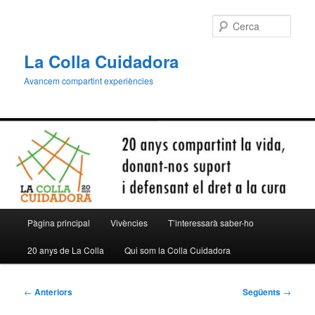
Aneu
al
Cerca
contingut
principal
La Colla Cuidadora
Avancem compartint experiències
Menú
Pàgina principal
Vivències
T’interessarà saber-ho
principal
20 anys de La Colla
Qui som la Colla Cuidadora
Navegació
←
Anteriors
Següents
→
per