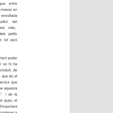
que, entre
s mesos en
, envoltada
udint del
, els néts,
els petits
e tot això
tant poder
 i no hi ha
roduït, de
, que és el
s amics que
que aquesta
s” i de la
er quan, el
d’important
 empènyer a