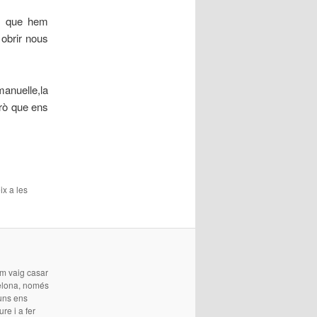
s que hem
 obrir nous
anuelle,la
erò que ens
ix a les
Em vaig casar
celona, només
guns ens
re i a fer