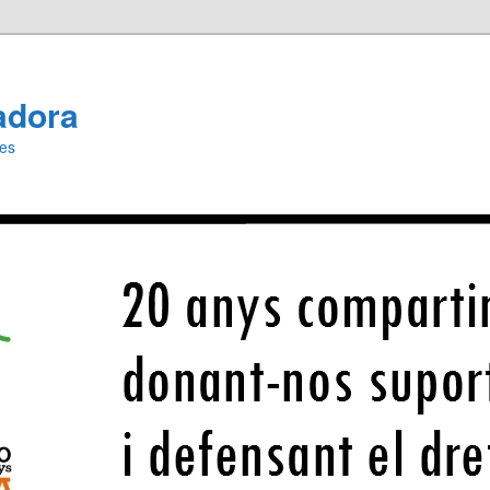
adora
ies