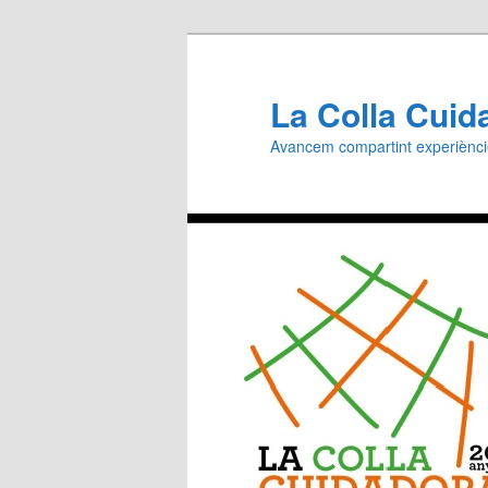
Aneu
al
contingut
La Colla Cuid
principal
Avancem compartint experiènc