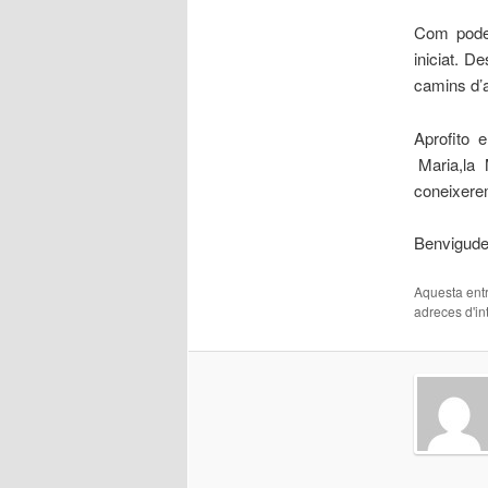
Com pode
iniciat. D
camins d’
Aprofito 
Maria,la M
coneixerem
Benvigude
Aquesta entr
adreces d'int