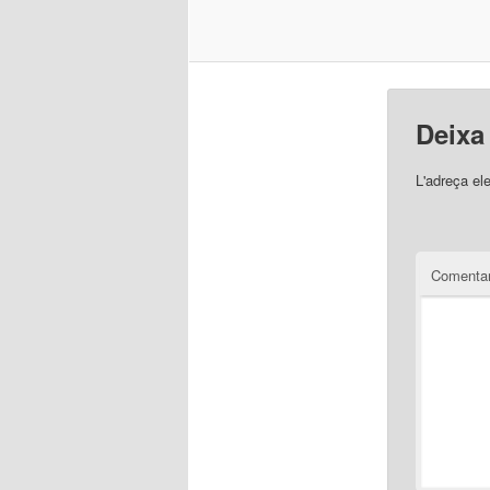
Deixa
L'adreça el
Comentar