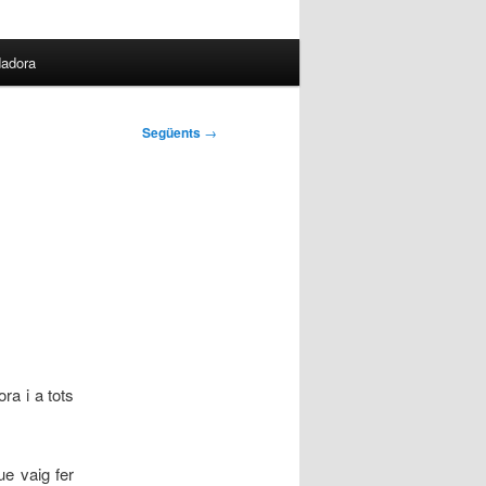
dadora
Següents
→
ora i a tots
e vaig fer