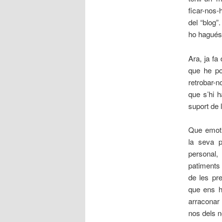
ficar-nos-
del “blog”
ho hagués 
Ara, ja fa
que he po
retrobar-n
que s’hi 
suport de 
Que emoti
la seva p
personal,
patiments 
de les pr
que ens h
arraconar
nos dels 