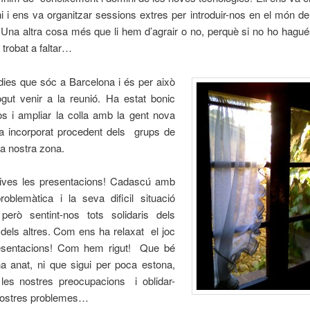
hi i ens va organitzar sessions extres per introduir-nos en el món de
. Una altra cosa més que li hem d’agrair o no, perquè si no ho hagué
trobat a faltar…
 dies que sóc a Barcelona i és per això
gut venir a la reunió. Ha estat bonic
os i ampliar la colla amb la gent nova
ha incorporat procedent dels grups de
la nostra zona.
ves les presentacions! Cadascú amb
roblemàtica i la seva dificil situació
 però sentint-nos tots solidaris dels
dels altres. Com ens ha relaxat el joc
esentacions! Com hem rigut! Que bé
a anat, ni que sigui per poca estona,
 les nostres preocupacions i oblidar-
nostres problemes…