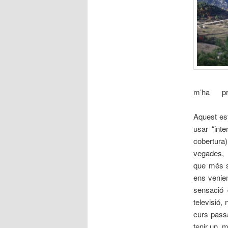
m’ha prop
Aquest es
usar “inte
cobertura
vegades, u
que més so
ens venien
sensació 
televisió,
curs passa
tenir un m