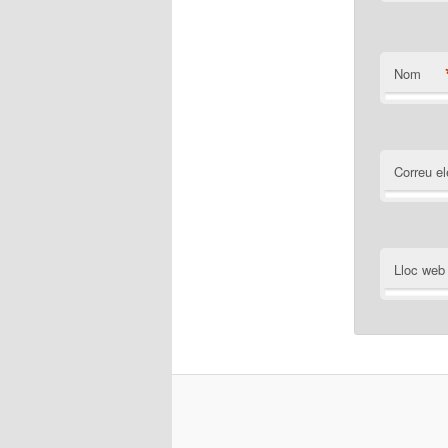
Nom
Correu el
Lloc web