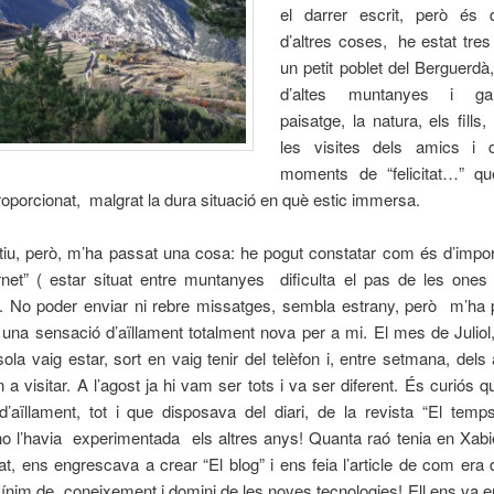
el darrer escrit, però és 
d’altres coses, he estat tre
un petit poblet del Berguerdà
d’altes muntanyes i ga
paisatge, la natura, els fills
les visites dels amics i d
moments de “felicitat…” qu
orcionat, malgrat la dura situació en què estic immersa.
tiu, però, m’ha passat una cosa: he pogut constatar com és d’impor
rnet” ( estar situat entre muntanyes dificulta el pas de les ones
). No poder enviar ni rebre missatges, sembla estrany, però m’ha p
na sensació d’aïllament totalment nova per a mi. El mes de Juliol
la vaig estar, sort en vaig tenir del telèfon i, entre setmana, del
 a visitar. A l’agost ja hi vam ser tots i va ser diferent. És curiós 
d’aïllament, tot i que disposava del diari, de la revista “El temp
 no l’havia experimentada els altres anys! Quanta raó tenia en Xabi
t, ens engrescava a crear “El blog” i ens feia l’article de com era 
ínim de coneixement i domini de les noves tecnologies! Ell ens va