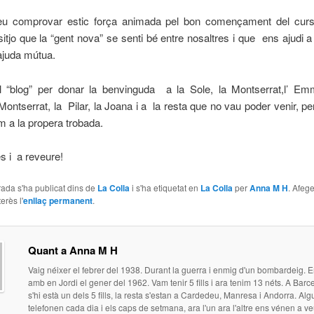
u comprovar estic força animada pel bon començament del cur
esitjo que la “gent nova” se senti bé entre nosaltres i que ens ajudi a
ajuda mútua.
el “blog” per donar la benvinguda a la Sole, la Montserrat,l’ Emm
ontserrat, la Pilar, la Joana i a la resta que no vau poder venir, p
 a la propera trobada.
s i a reveure!
ada s'ha publicat dins de
La Colla
i s'ha etiquetat en
La Colla
per
Anna M H
. Afege
erès l'
enllaç permanent
.
Quant a Anna M H
Vaig néixer el febrer del 1938. Durant la guerra i enmig d'un bombardeig. 
amb en Jordi el gener del 1962. Vam tenir 5 fills i ara tenim 13 néts. A Bar
s'hi està un dels 5 fills, la resta s'estan a Cardedeu, Manresa i Andorra. Al
telefonen cada dia i els caps de setmana, ara l'un ara l'altre ens vénen a veu