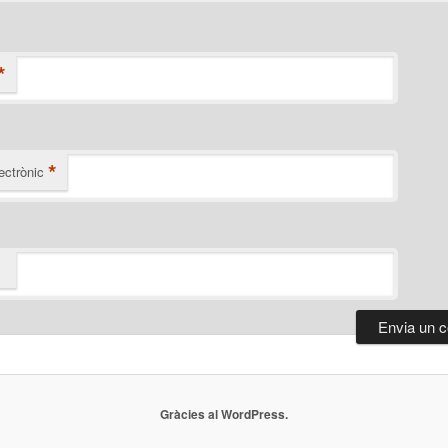
*
*
ectrònic
Gràcies al WordPress.