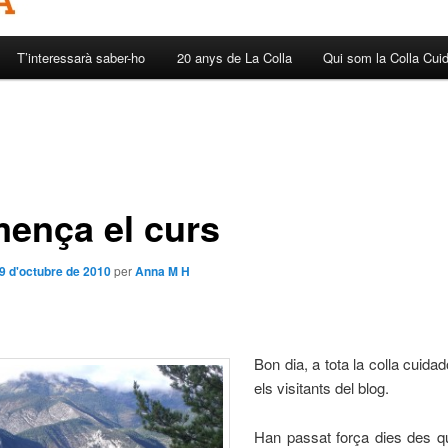
T’interessarà saber-ho
20 anys de La Colla
Qui som la Colla Cui
ença el curs
9 d'octubre de 2010
per
Anna M H
Bon dia, a tota la colla cuidad
els visitants del blog.
Han passat força dies des qu