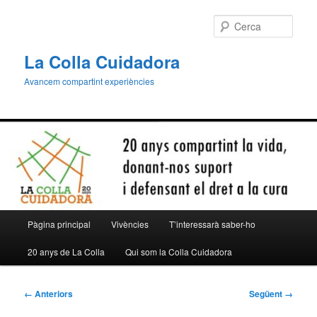
Aneu
al
Cerca
contingut
principal
La Colla Cuidadora
Avancem compartint experiències
Menú
Pàgina principal
Vivències
T’interessarà saber-ho
principal
20 anys de La Colla
Qui som la Colla Cuidadora
Navegació
← Anteriors
Següent →
de