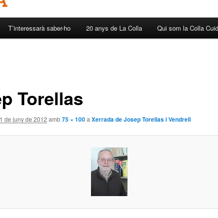
T’interessarà saber-ho
20 anys de La Colla
Qui som la Colla Cui
ep Torellas
1 de juny de 2012
amb
75 × 100
a
Xerrada de Josep Torellas i Vendrell