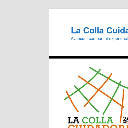
Aneu
al
contingut
La Colla Cuid
principal
Avancem compartint experiènc