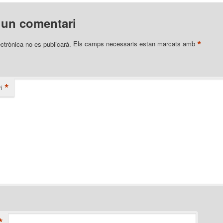
 un comentari
*
ectrònica no es publicarà.
Els camps necessaris estan marcats amb
*
i
*