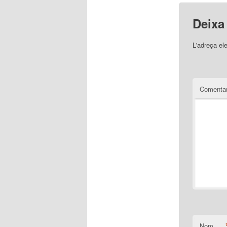
Deixa
L'adreça el
Comentar
Nom