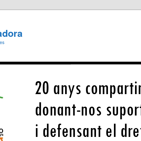
adora
ies