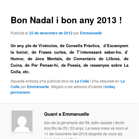
les
entrades
Bon Nadal i bon any 2013 !
Publicat el
25 de desembre de 2012
per
Emmanuelle
Un any ple de Vivències, de Consells Pràctics, d’Escampem
la boira!, de Frases curtes, de T’interessarà saber-ho, d’
Humor, de Jocs Mentals, de Comentaris de Llibres, de
Cuina, de Per Pensar-hi, de Poesia, de ressenyes sobre La
Colla, etc.
Aquesta entrada s'ha publicat dins de
La Colla
i s'ha etiquetat en
La
Colla
per
Emmanuelle
. Afegeix a les adreces d'interès l'
enllaç
permanent
.
Quant a Emmanuelle
Soc de la generació del 58, estic casada i tenim
dos fills de 25 i 23 anys. La meva mare va morir el
11 de novembre del 2015 després de viure sis