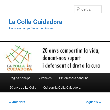
Aneu
al
Cerca
contingut
principal
La Colla Cuidadora
Avancem compartint experiències
Menú
Pàgina principal
Vivències
T’interessarà saber-ho
principal
20 anys de La Colla
Qui som la Colla Cuidadora
Navegació
←
Anteriors
Següents
→
per