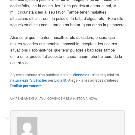
caducifolis, es hi cauen les fulles per deixar entrar al sol, Mil i
mil circunstàncies al seu favor. També tenen malalties i
situacions difícils, com la polució, la falta d´aigua, etc`. Però ells
segueixen al seu cami i tornan ha brotar quan arriba la primavera
Aixó és el que intentem nosaltres els cuidadors, encara que
moltes vegades ens sembla impossible, aceptant les nostres
situacions i adonant-nos que tenir pujades i baixades també
entra en el procés i d`aquesta manera ,anem refent el curs de la
nostra vida.
Aquesta entrada s'ha publicat dins de
Vivències
i s'ha etiquetat en
naturaleza
,
Vivències
per
Lidia M
. Afegeix a les adreces d'interès
l'
enllaç permanent
.
UN PENSAMENT A "
AVUI COMENCEM UNA HISTÒRIA NOVA
"