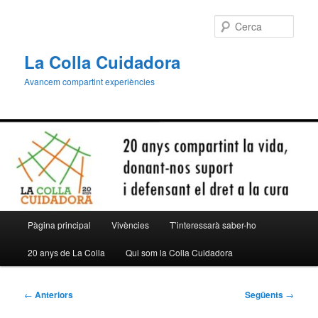
Aneu
al
Cerca
contingut
principal
La Colla Cuidadora
Avancem compartint experiències
Menú
Pàgina principal
Vivències
T’interessarà saber-ho
principal
20 anys de La Colla
Qui som la Colla Cuidadora
Navegació
←
Anteriors
Següents
→
per