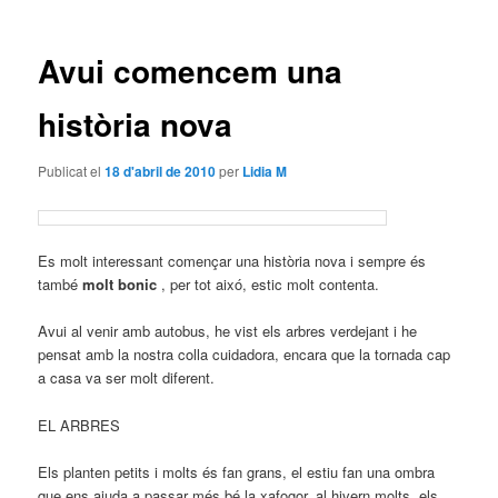
les
entrades
Avui comencem una
història nova
Publicat el
18 d'abril de 2010
per
Lidia M
Es molt interessant començar una història nova i sempre és
també
molt
bonic
, per tot aixó, estic molt contenta.
Avui al venir amb autobus, he vist els arbres verdejant i he
pensat amb la nostra colla cuidadora, encara que la tornada cap
a casa va ser molt diferent.
EL ARBRES
Els planten petits i molts és fan grans, el estiu fan una ombra
que ens ajuda a passar més bé la xafogor, al hivern molts, els