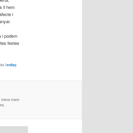
s li hem
fecte i
anyar.
a i podem
ites festes
ès l'
enllaç
 La meva mare
es.