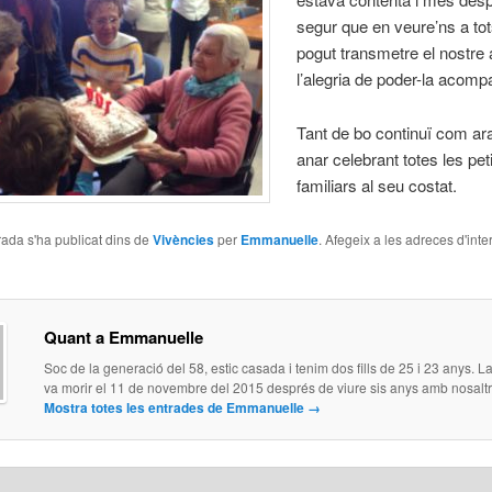
segur que en veure’ns a tot
pogut transmetre el nostre a
l’alegria de poder-la acomp
Tant de bo continuï com ar
anar celebrant totes les pet
familiars al seu costat.
ada s'ha publicat dins de
Vivències
per
Emmanuelle
. Afegeix a les adreces d'inter
Quant a Emmanuelle
Soc de la generació del 58, estic casada i tenim dos fills de 25 i 23 anys.
va morir el 11 de novembre del 2015 després de viure sis anys amb nosaltr
Mostra totes les entrades de Emmanuelle
→