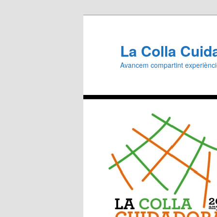
Aneu
al
contingut
La Colla Cuid
principal
Avancem compartint experiènc