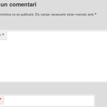
 un comentari
*
ectrònica no es publicarà.
Els camps necessaris estan marcats amb
*
i
*