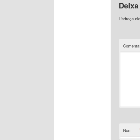
Deixa
L'adreça el
Comentar
Nom