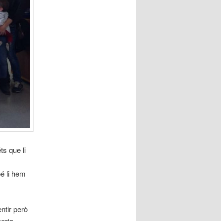
ts que li
é li hem
ntir però
erta,