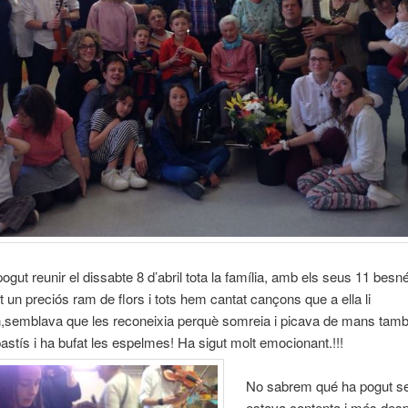
gut reunir el dissabte 8 d’abril tota la família, amb els seus 11 besné
t un preciós ram de flors i tots hem cantat cançons que a ella li
,semblava que les reconeixia perquè somreia i picava de mans tamb
pastís i ha bufat les espelmes! Ha sigut molt emocionant.!!!
No sabrem qué ha pogut se
estava contenta i més desp