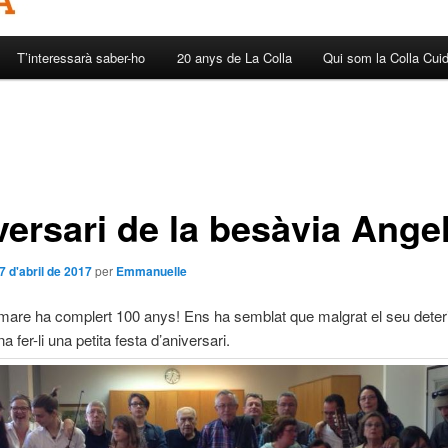
T’interessarà saber-ho
20 anys de La Colla
Qui som la Colla Cui
versari de la besàvia Ange
7 d'abril de 2017
per
Emmanuelle
mare ha complert 100 anys! Ens ha semblat que malgrat el seu deter
na fer-li una petita festa d’aniversari.