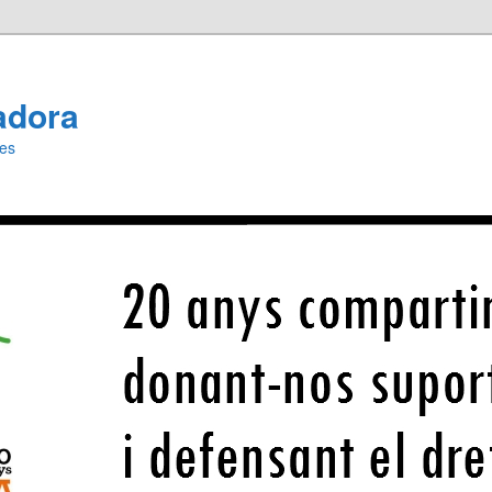
adora
ies