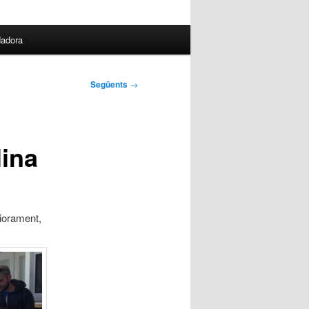
dadora
Següents
→
lina
iorament,