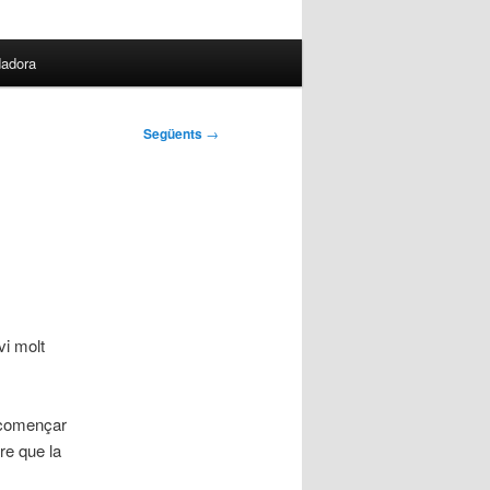
dadora
Següents
→
vi molt
g començar
re que la