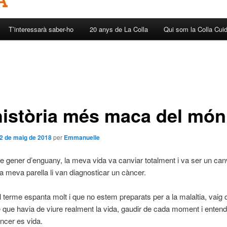
T’interessarà saber-ho
20 anys de La Colla
Qui som la Colla Cui
història més maca del món
2 de maig de 2018
per
Emmanuelle
de gener d’enguany, la meva vida va canviar totalment i va ser un can
 la meva parella li van diagnosticar un càncer.
el terme espanta molt i que no estem preparats per a la malaltia, vai
 que havia de viure realment la vida, gaudir de cada moment i entend
ncer es vida.