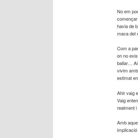
No em podi
començar a
havia de b
maca del 
Com a pare
on no exis
ballar… Ai
vivim amb 
estimat en
Ahir vaig 
Vaig ente
realment i
Amb aquest
implicació