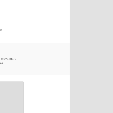
er
 La meva mare
es.