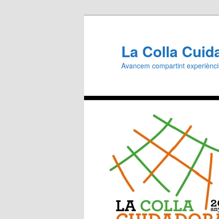
Aneu
al
contingut
La Colla Cuid
principal
Avancem compartint experiènc