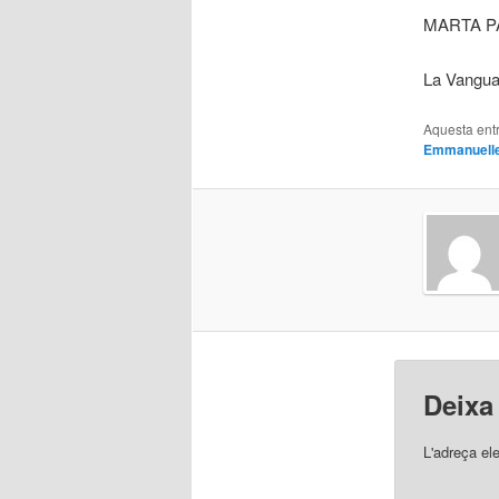
MARTA PA
La Vangua
Aquesta entr
Emmanuell
Deixa
L'adreça el