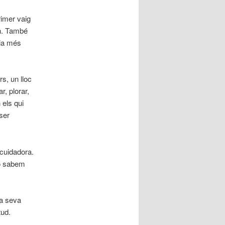
rimer vaig
’n. També
ria més
s, un lloc
r, plorar,
 els qui
ser
 cuidadora.
ho sabem
la seva
tud.