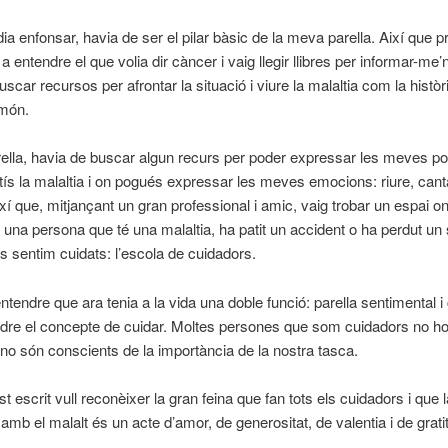
a enfonsar, havia de ser el pilar bàsic de la meva parella. Així que p
 entendre el que volia dir càncer i vaig llegir llibres per informar-me
uscar recursos per afrontar la situació i viure la malaltia com la histò
món.
lla, havia de buscar algun recurs per poder expressar les meves por
tís la malaltia i on pogués expressar les meves emocions: riure, canta
xí que, mitjançant un gran professional i amic, vaig trobar un espai on
una persona que té una malaltia, ha patit un accident o ha perdut un 
s sentim cuidats: l’escola de cuidadors.
entendre que ara tenia a la vida una doble funció: parella sentimental i
ndre el concepte de cuidar. Moltes persones que som cuidadors no 
 no són conscients de la importància de la nostra tasca.
 escrit vull reconèixer la gran feina que fan tots els cuidadors i que 
 amb el malalt és un acte d’amor, de generositat, de valentia i de grati