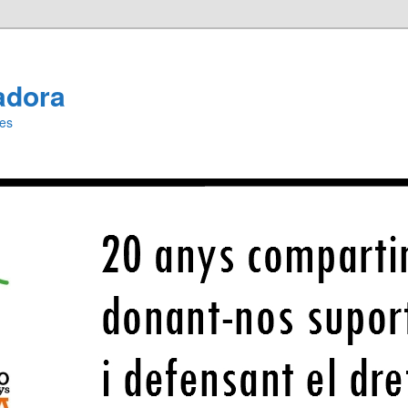
adora
ies