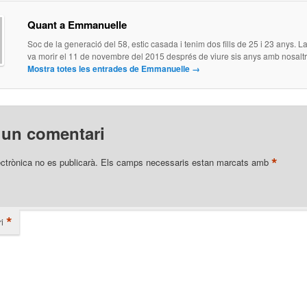
Quant a Emmanuelle
Soc de la generació del 58, estic casada i tenim dos fills de 25 i 23 anys.
va morir el 11 de novembre del 2015 després de viure sis anys amb nosaltr
Mostra totes les entrades de Emmanuelle
→
 un comentari
*
ectrònica no es publicarà.
Els camps necessaris estan marcats amb
*
i