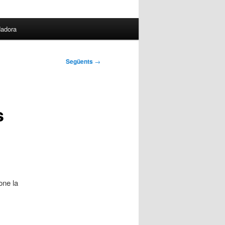
dadora
Següents
→
s
one la