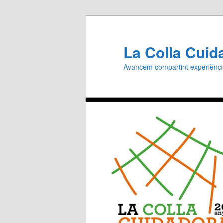
Aneu
al
contingut
La Colla Cuid
principal
Avancem compartint experiènc