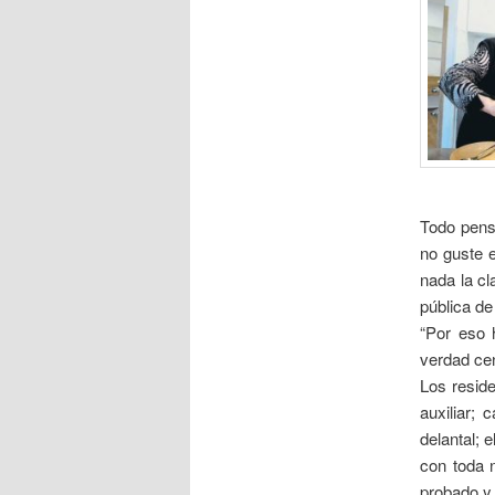
Todo pens
no guste 
nada la cl
pública de
“Por eso 
verdad cen
Los reside
auxiliar;
delantal;
con toda 
probado y 