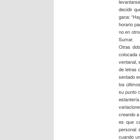
levantarse
decidir qu
gana: “Ha
horario p
no en otro
Sumar.
Otras dob
colocada a
ventanal, 
de letras 
sentado en
los último
su punto d
estanterí
variacione
creando a 
es que ca
personal 
cuando una