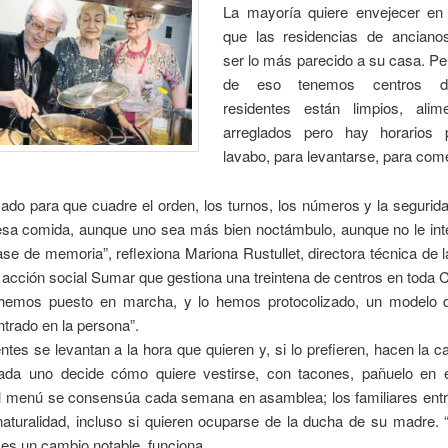
La mayoría quiere envejecer en
que las residencias de anciano
ser lo más parecido a su casa. Pe
de eso tenemos centros d
residentes están limpios, ali
arreglados pero hay horarios 
lavabo, para levantarse, para co
ado para que cuadre el orden, los turnos, los números y la segurid
esa comida, aunque uno sea más bien noctámbulo, aunque no le
int
ase de memoria”, reflexiona Mariona Rustullet, directora técnica de
 acción social Sumar que gestiona una treintena de centros en toda 
hemos puesto en marcha, y lo hemos protocolizado, un modelo di
trado en la persona”.
ntes se levantan a la hora que quieren y, si lo prefieren, hacen la 
 cada uno decide cómo quiere vestirse, con tacones, pañuelo en e
 el menú se consensúa cada semana en asamblea; los familiares entr
naturalidad, incluso si quieren ocuparse de la ducha de su madre.
es un cambio notable, funciona.