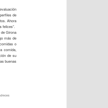
 evaluación
perfiles de
tos. Ahora
 felices”.
n de Girona
lgo más de
 comidas o
ra comida,
ción de su
unas buenas
 adreces