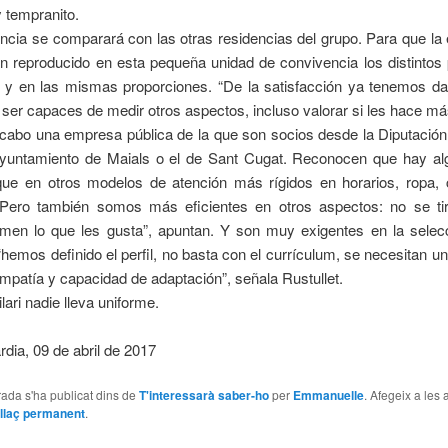
tempranito.
ncia se comparará con las otras residencias del grupo. Para que la
an reproducido en esta pequeña unidad de convivencia los distintos 
s y en las mismas proporciones. “De la satisfacción ya tenemos da
er capaces de medir otros aspectos, incluso valorar si les hace más
 cabo una empresa pública de la que son socios desde la Diputació
Ayuntamiento de Maials o el de Sant Cugat. Reconocen que hay a
que en otros modelos de atención más rígidos en horarios, ropa,
“Pero también somos más eficientes en otros aspectos: no se ti
men lo que les gusta”, apuntan. Y son muy exigentes en la selec
“hemos definido el perfil, no basta con el currículum, se necesitan 
mpatía y capacidad de adaptación”, señala Rustullet.
lari nadie lleva uniforme.
dia, 09 de abril de 2017
ada s'ha publicat dins de
T'interessarà saber-ho
per
Emmanuelle
. Afegeix a les
llaç permanent
.