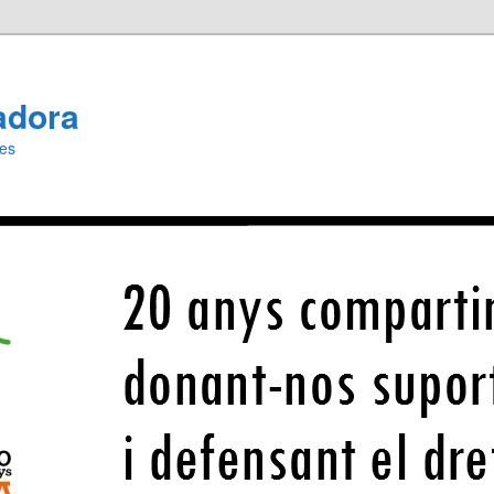
adora
ies