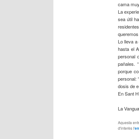
cama muy 
La experie
sea útil h
residente
queremos s
Lo lleva a
hasta el 
personal 
pañales. 
porque co
personal: 
dosis de e
En Sant Hi
La Vanguar
Aquesta entr
d'interès l'
en