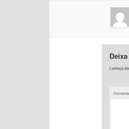
Deixa
L'adreça el
Comentar