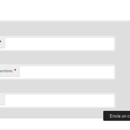
*
*
ectrònic