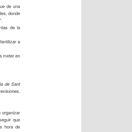
ue de una
edes, donde
”.
ntas de la
antilizar a
 a meter en
ia de Sant
evisiones,
 organizar
seguir que
la hora de