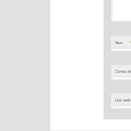
Nom
Correu el
Lloc web