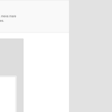
 La meva mare
es.