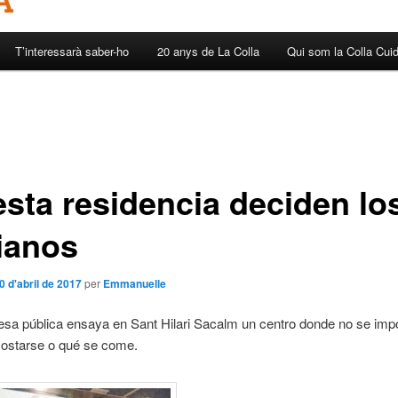
T’interessarà saber-ho
20 anys de La Colla
Qui som la Colla Cui
esta residencia deciden lo
ianos
0 d'abril de 2017
per
Emmanuelle
sa pública ensaya en Sant Hilari Sacalm un centro donde no se imp
costarse o qué se come.