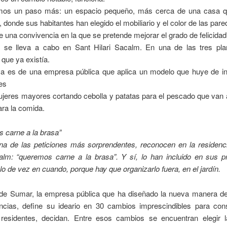
mos un paso más: un espacio pequeño, más cerca de una casa q
, donde sus habitantes han elegido el mobiliario y el color de las par
e una convivencia en la que se pretende mejorar el grado de felicidad
 se lleva a cabo en Sant Hilari Sacalm. En una de las tres pla
 que ya existía.
iva es de una empresa pública que aplica un modelo que huye de inf
es
ujeres mayores cortando cebolla y patatas para el pescado que van
ara la comida.
 carne a la brasa”
na de las peticiones más sorprendentes, reconocen en la residenc
calm: “queremos carne a la brasa”. Y sí, lo han incluido en sus pr
o de vez en cuando, porque hay que organizarlo fuera, en el jardín.
 de Sumar, la empresa pública que ha diseñado la nueva manera de
encias, define su ideario en 30 cambios imprescindibles para con
s residentes, decidan. Entre esos cambios se encuentran elegir 