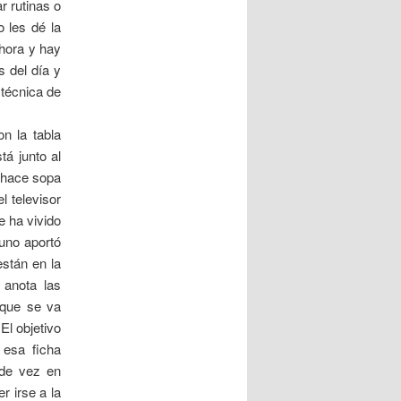
r rutinas o
o les dé la
hora y hay
 del día y
 técnica de
n la tabla
tá junto al
a hace sopa
l televisor
e ha vivido
 uno aportó
están en la
 anota las
, que se va
El objetivo
 esa ficha
 de vez en
r irse a la