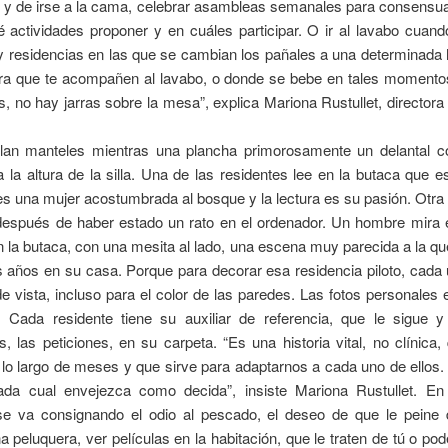
 y de irse a la cama, celebrar asambleas semanales para consensua
é actividades proponer y en cuáles participar. O ir al lavabo cuand
y residencias en las que se cambian los pañales a una determinada 
ara que te acompañen al lavabo, o donde se bebe en tales momentos
s, no hay jarras sobre la mesa”, explica Mariona Rustullet, directora
lan manteles mientras una plancha primorosamente un delantal co
 la altura de la silla. Una de las residentes lee en la butaca que es
es una mujer acostumbrada al bosque y la lectura es su pasión. Otr
después de haber estado un rato en el ordenador. Un hombre mira e
 la butaca, con una mesita al lado, una escena muy parecida a la qu
s años en su casa. Porque para decorar esa residencia piloto, cada
e vista, incluso para el color de las paredes. Las fotos personales 
a. Cada residente tiene su auxiliar de referencia, que le sigue y
s, las peticiones, en su carpeta. “Es una historia vital, no clínica
lo largo de meses y que sirve para adaptarnos a cada uno de ellos. 
da cual envejezca como decida”, insiste Mariona Rustullet. En
se va consignando el odio al pescado, el deseo de que le peine
 peluquera, ver películas en la habitación, que le traten de tú o pode