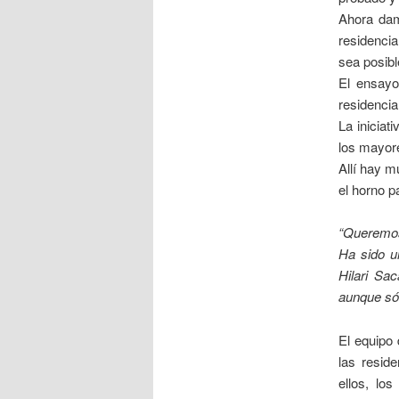
Ahora da
residencia
sea posibl
El ensayo
residencia
La iniciat
los mayor
Allí hay m
el horno p
“Queremos
Ha sido u
Hilari Sa
aunque sól
El equipo
las resid
ellos, lo