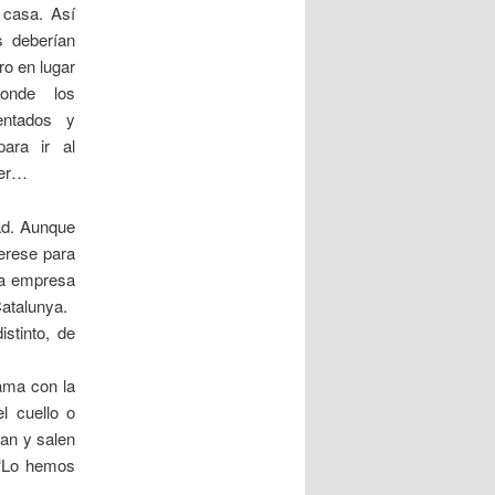
 casa. Así
s deberían
ro en lugar
onde los
mentados y
para ir al
mer…
ad. Aunque
erese para
 la empresa
Catalunya.
stinto, de
cama con la
l cuello o
an y salen
 “Lo hemos