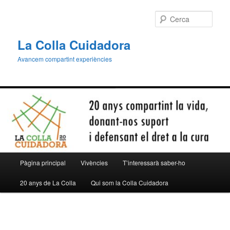
Aneu
al
Cerca
contingut
principal
La Colla Cuidadora
Avancem compartint experiències
Menú
Pàgina principal
Vivències
T’interessarà saber-ho
principal
20 anys de La Colla
Qui som la Colla Cuidadora