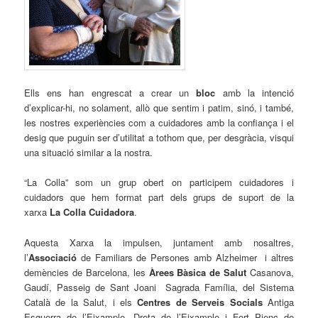
Ells ens han engrescat a crear un
bloc
amb la intenció
d’explicar-hi, no solament, allò que sentim i patim, sinó, i també,
les nostres experiències com a cuidadores amb la confiança i el
desig que puguin ser d’utilitat a tothom que, per desgràcia, visqui
una situació similar a la nostra.
“La Colla” som un grup obert on participem cuidadores i
cuidadors que hem format part dels grups de suport de la
xarxa
La Colla Cuidadora
.
Aquesta Xarxa la impulsen, juntament amb nosaltres,
l’
Associació
de Familiars de Persones amb Alzheimer i altres
demències de Barcelona, les
Àrees Bàsica de Salut
Casanova,
Gaudí, Passeig de Sant Joani Sagrada Família, del Sistema
Català de la Salut, i els
Centres de Serveis Socials
Antiga
Esquerra de l’Eixample, Dreta de l’Eixample i Fort Pienc de